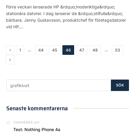
Förra veckan lanserade HP &rdquo;moderiktiga&rdquo;
stationära datorer. I dag lanserar de &rdquo;stilfulla&rdquo;
bärbara. Jenny Gustavsson, produktchef för företagsdatorer
vid HP,…
Previous
…
…
1
44
45
46
47
48
53
Next
Senaste kommentarerna
om
CAHYAEKA
Test: Nothing Phone 4a