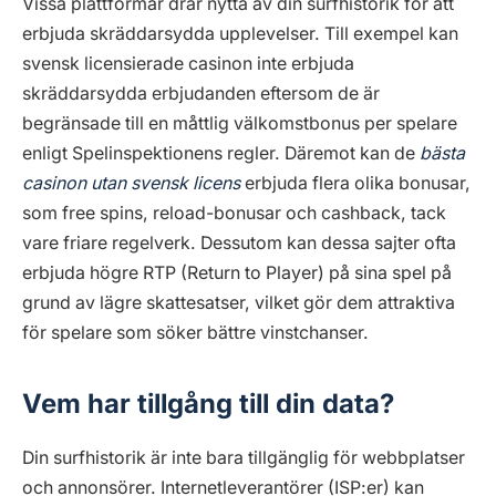
Vissa plattformar drar nytta av din surfhistorik för att
erbjuda skräddarsydda upplevelser. Till exempel kan
svensk licensierade casinon inte erbjuda
skräddarsydda erbjudanden eftersom de är
begränsade till en måttlig välkomstbonus per spelare
enligt Spelinspektionens regler. Däremot kan de
bästa
casinon utan svensk licens
erbjuda flera olika bonusar,
som free spins, reload-bonusar och cashback, tack
vare friare regelverk. Dessutom kan dessa sajter ofta
erbjuda högre RTP (Return to Player) på sina spel på
grund av lägre skattesatser, vilket gör dem attraktiva
för spelare som söker bättre vinstchanser.
Vem har tillgång till din data?
Din surfhistorik är inte bara tillgänglig för webbplatser
och annonsörer. Internetleverantörer (ISP:er) kan