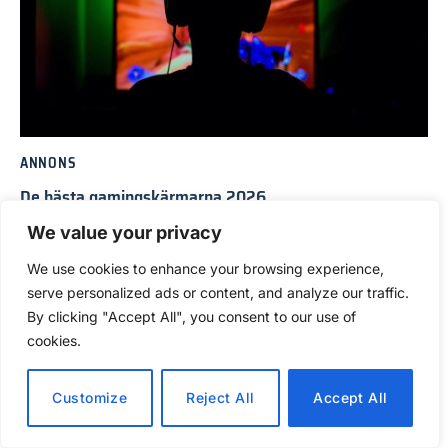
ANNONS
De bästa gamingskärmarna 2026
2 juni, 2026
8 Mins Read
We value your privacy
We use cookies to enhance your browsing experience,
serve personalized ads or content, and analyze our traffic.
ADD A COMMENT
By clicking "Accept All", you consent to our use of
cookies.
Customize
Reject All
Accept All