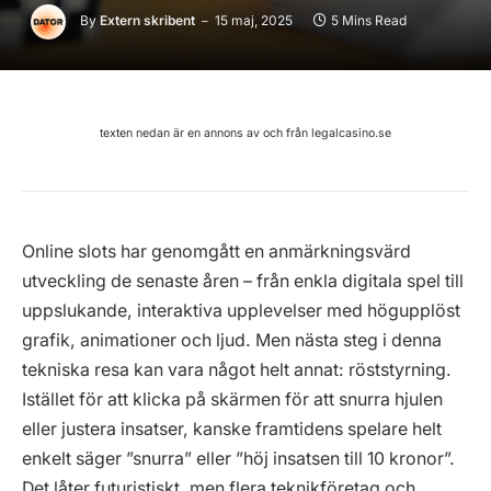
By
Extern skribent
15 maj, 2025
5 Mins Read
texten nedan är en annons av och från legalcasino.se
Online slots har genomgått en anmärkningsvärd
utveckling de senaste åren – från enkla digitala spel till
uppslukande, interaktiva upplevelser med högupplöst
grafik, animationer och ljud. Men nästa steg i denna
tekniska resa kan vara något helt annat: röststyrning.
Istället för att klicka på skärmen för att snurra hjulen
eller justera insatser, kanske framtidens spelare helt
enkelt säger ”snurra” eller ”höj insatsen till 10 kronor”.
Det låter futuristiskt, men flera teknikföretag och