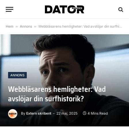
Hem
»
Annons
»
Webbläsarens hemligheter: Vad avslöjar din surfhistorik?
ANNONS
Webbläsarens hemligheter: Vad
avslöjar din surfhistorik?
By
Extern skribent
22 maj, 2025
4 Mins Read