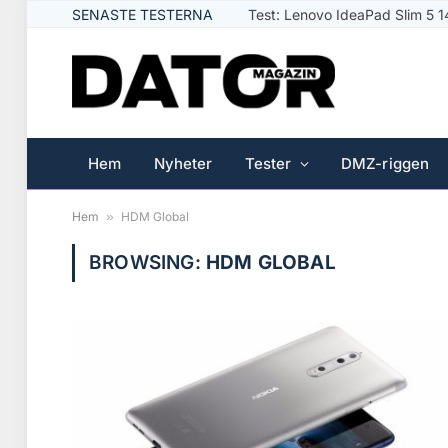
SENASTE TESTERNA
Test: Lenovo IdeaPad Slim 5
Hem
Nyheter
Tester
DMZ-riggen
Hem
»
HDM Global
BROWSING:
HDM GLOBAL