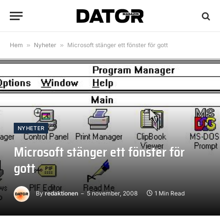
Hem
»
Nyheter
»
Microsoft stänger ett fönster för gott
NYHETER
Microsoft stänger ett fönster för
gott
By
redaktionen
5 november, 2008
1 Min Read