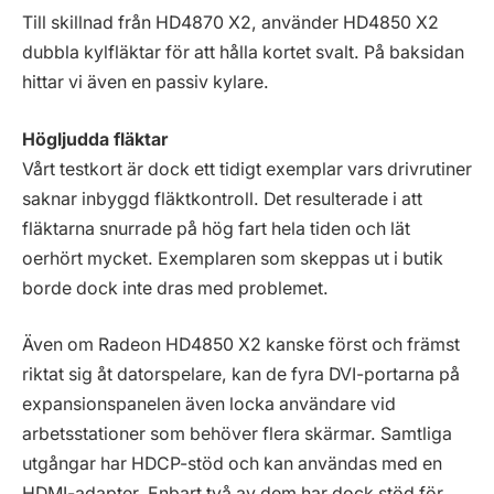
Till skillnad från HD4870 X2, använder HD4850 X2
dubbla kylfläktar för att hålla kortet svalt. På baksidan
hittar vi även en passiv kylare.
Högljudda fläktar
Vårt testkort är dock ett tidigt exemplar vars drivrutiner
saknar inbyggd fläktkontroll. Det resulterade i att
fläktarna snurrade på hög fart hela tiden och lät
oerhört mycket. Exemplaren som skeppas ut i butik
borde dock inte dras med problemet.
Även om Radeon HD4850 X2 kanske först och främst
riktat sig åt datorspelare, kan de fyra DVI-portarna på
expansionspanelen även locka användare vid
arbetsstationer som behöver flera skärmar. Samtliga
utgångar har HDCP-stöd och kan användas med en
HDMI-adapter. Enbart två av dem har dock stöd för