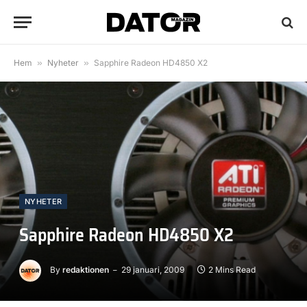
Hem
»
Nyheter
»
Sapphire Radeon HD4850 X2
NYHETER
Sapphire Radeon HD4850 X2
By
redaktionen
29 januari, 2009
2 Mins Read