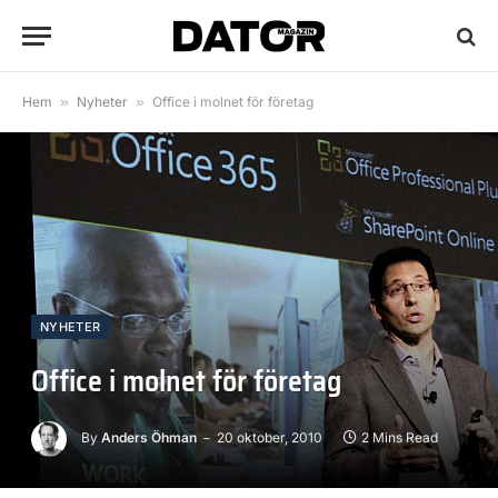
Hem
»
Nyheter
»
Office i molnet för företag
NYHETER
Office i molnet för företag
By
Anders Öhman
20 oktober, 2010
2 Mins Read