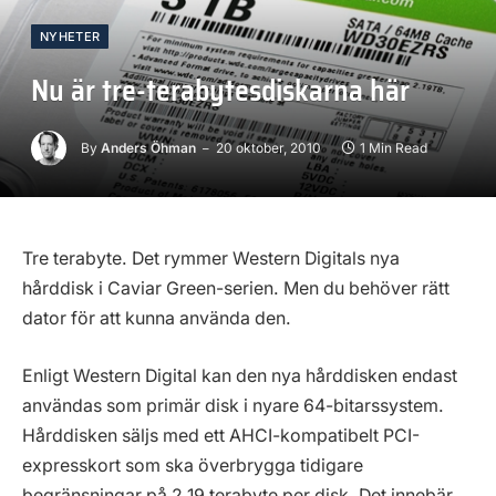
NYHETER
Nu är tre-terabytesdiskarna här
By
Anders Öhman
20 oktober, 2010
1 Min Read
Tre terabyte. Det rymmer Western Digitals nya
hårddisk i Caviar Green-serien. Men du behöver rätt
dator för att kunna använda den.
Enligt Western Digital kan den nya hårddisken endast
användas som primär disk i nyare 64-bitarssystem.
Hårddisken säljs med ett AHCI-kompatibelt PCI-
expresskort som ska överbrygga tidigare
begränsningar på 2,19 terabyte per disk. Det innebär