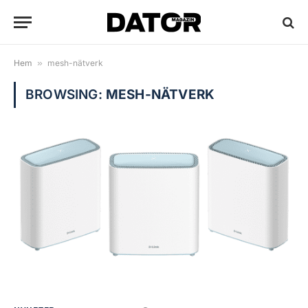
Hem
»
mesh-nätverk
BROWSING:
MESH-NÄTVERK