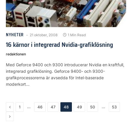
NYHETER
21 oktober, 2008
1 Min Read
16 kärnor i integrerad Nvidia-grafiklösning
redaktionen
Med Geforce 9400 och 9300 introducerar Nvidia en kraftfull,
integrerad grafiklösning. Geforce 9400- och 9300-
grafikprocessorerna är avsedda för Intel-baserade
moderkort…
Previous
…
…
1
46
47
48
49
50
53
Next