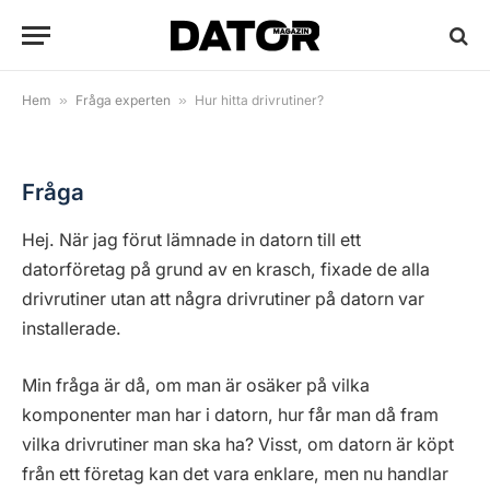
Hur hitta drivrutiner?
By
redaktionen
16 december, 2008
2 Mins Read
Hem
»
Fråga experten
»
Hur hitta drivrutiner?
Fråga
Hej. När jag förut lämnade in datorn till ett
datorföretag på grund av en krasch, fixade de alla
drivrutiner utan att några drivrutiner på datorn var
installerade.
Min fråga är då, om man är osäker på vilka
komponenter man har i datorn, hur får man då fram
vilka drivrutiner man ska ha? Visst, om datorn är köpt
från ett företag kan det vara enklare, men nu handlar