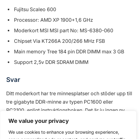
Fujitsu Scaleo 600
Processor: AMD XP 1900+1,6 GHz
Moderkort MSI MSI part No: MS-6380-060
Chipset Via KT266A 200/266 MHz FSB
Main memory Tree 184 pin DDR DIMM max 3 GB
Support 2,5v DDR SDRAM DIMM
Svar
Ditt moderkort har tre minnesplatser och stöder upp till
tre gigabyte DDR-minne av typen PC1600 eller
PC2100, enligt instruktionsboken. Det är ju ingen ny
dator och inte direkt moderna prylar vi pratar om.
We value your privacy
Detta kan möjligen vara orsaken till att ett modernare,
We use cookies to enhance your browsing experience,
snabbare minne inte fungerar riktigt som det ska. Jag