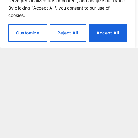
serve personalized ads or content, and analyze our traffic.
tycker att det borde göra det, men man kan aldrig vara
By clicking "Accept All", you consent to our use of
säker.
cookies.
Du bör nog försöka leta reda på lite äldre minnen. Här
Customize
Reject All
Accept All
finns till exempel PC2100-minnen som borde fungera:
http://www.webhallen.com/prod.php?id=20838
http://www.webhallen.com/prod.php?id=20808