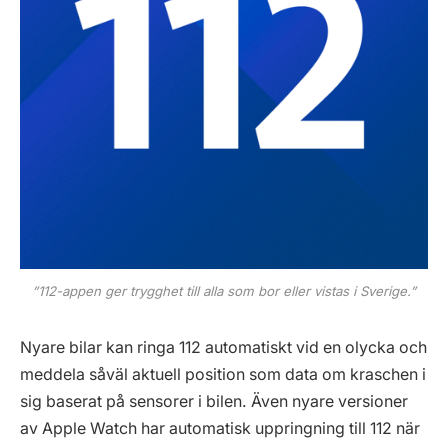
”112-appen ger trygghet till alla som bor eller vistas i Sverige.”
Nyare bilar kan ringa 112 automatiskt vid en olycka och
meddela såväl aktuell position som data om kraschen i
sig baserat på sensorer i bilen. Även nyare versioner
av Apple Watch har automatisk uppringning till 112 när