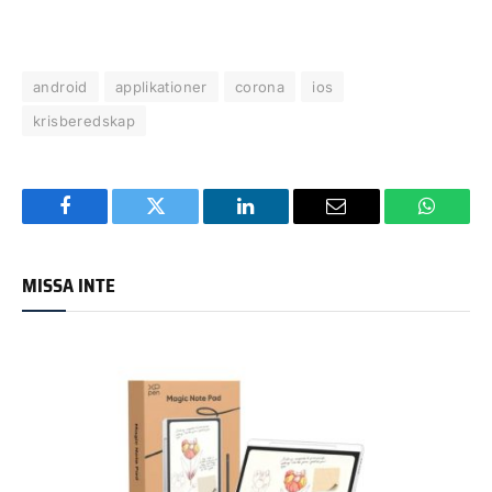
android
applikationer
corona
ios
krisberedskap
Facebook
Twitter
LinkedIn
Email
WhatsA
MISSA INTE