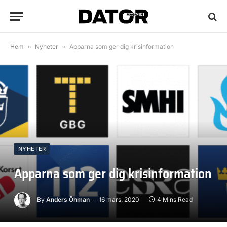
Hem
»
Nyheter
»
Apparna som ger dig krisinformation
NYHETER
Apparna som ger dig krisinformation
By
Anders Öhman
16 mars, 2020
4 Mins Read