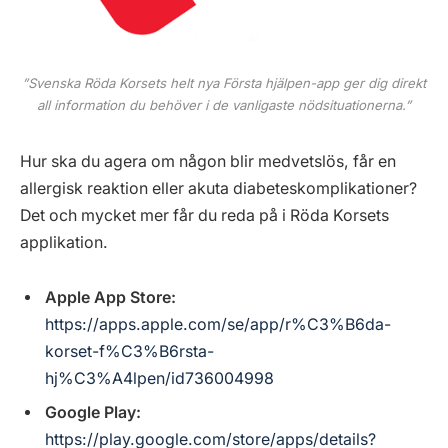
”Svenska Röda Korsets helt nya Första hjälpen-app ger dig direkt
all information du behöver i de vanligaste nödsituationerna.”
Hur ska du agera om någon blir medvetslös, får en
allergisk reaktion eller akuta diabeteskomplikationer?
Det och mycket mer får du reda på i Röda Korsets
applikation.
Apple App Store:
https://apps.apple.com/se/app/r%C3%B6da-
korset-f%C3%B6rsta-
hj%C3%A4lpen/id736004998
Google Play:
https://play.google.com/store/apps/details?