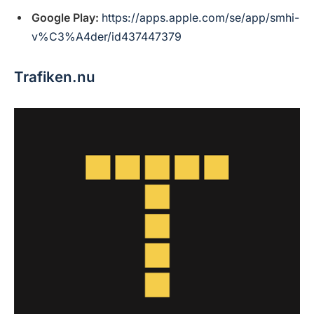
Google Play:
https://apps.apple.com/se/app/smhi-
v%C3%A4der/id437447379
Trafiken.nu