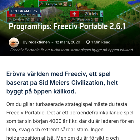
PROGRAMTIPS
Programtips: Freeciv Portable 2.6.1
By
redaktionen
12 mars, 2020
1 Min Read
Freeciv Portable är ett turbaserat strategispel byggt på öppen källkod.
Erövra världen med Freeciv, ett spel
baserat på Sid Meiers Civilization, helt
byggt på öppen källkod.
Om du gillar turbaserade strategispel måste du testa
Freeciv Portable. Det är ett beroendeframkallande spel
som tar sin början 4000 år f.kr. där du är ledaren för en
liten, svag och extremt sårbar stam. Ingen
höjdarposition alltså. Men om du är försiktig och