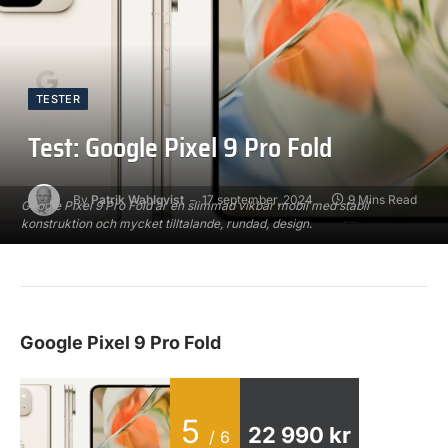
TESTER
Test: Google Pixel 9 Pro Fold
By
Patrik Wahlqvist
17 september, 2024
9 Mins Read
Google Pixel 9 Pro Fold är en slimmad vikbar mobil med stabil
konstruktion och mycket tilltalande, rundad, design.
Google Pixel 9 Pro Fold
5
22 990 kr
/ 6