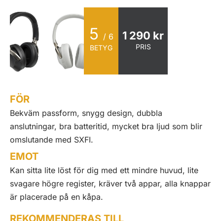
5
1 290 kr
/ 6
PRIS
BETYG
FÖR
Bekväm passform, snygg design, dubbla
anslutningar, bra batteritid, mycket bra ljud som blir
omslutande med SXFI.
EMOT
Kan sitta lite löst för dig med ett mindre huvud, lite
svagare högre register, kräver två appar, alla knappar
är placerade på en kåpa.
REKOMMENDERAS TILL