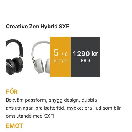
Creative Zen Hybrid SXFI
5
1 290 kr
/ 6
PRIS
BETYG
FÖR
Bekväm passform, snygg design, dubbla
anslutningar, bra batteritid, mycket bra ljud som blir
omslutande med SXFI.
EMOT