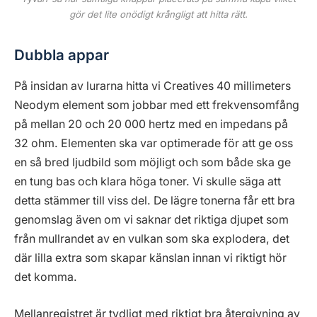
gör det lite onödigt krångligt att hitta rätt.
Dubbla appar
På insidan av lurarna hitta vi Creatives 40 millimeters
Neodym element som jobbar med ett frekvensomfång
på mellan 20 och 20 000 hertz med en impedans på
32 ohm. Elementen ska var optimerade för att ge oss
en så bred ljudbild som möjligt och som både ska ge
en tung bas och klara höga toner. Vi skulle säga att
detta stämmer till viss del. De lägre tonerna får ett bra
genomslag även om vi saknar det riktiga djupet som
från mullrandet av en vulkan som ska explodera, det
där lilla extra som skapar känslan innan vi riktigt hör
det komma.
Mellanregistret är tydligt med riktigt bra återgivning av