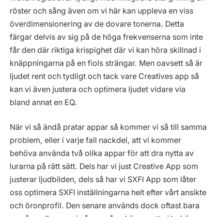
röster och sång även om vi här kan uppleva en viss
överdimensionering av de dovare tonerna. Detta
färgar delvis av sig på de höga frekvenserna som inte
får den där riktiga krispighet där vi kan höra skillnad i
knäppningarna på en fiols strängar. Men oavsett så är
ljudet rent och tydligt och tack vare Creatives app så
kan vi även justera och optimera ljudet vidare via
bland annat en EQ.
När vi så ändå pratar appar så kommer vi så till samma
problem, eller i varje fall nackdel, att vi kommer
behöva använda två olika appar för att dra nytta av
lurarna på rätt sätt. Dels har vi just Creative App som
justerar ljudbilden, dels så har vi SXFI App som låter
oss optimera SXFI inställningarna helt efter vårt ansikte
och öronprofil. Den senare används dock oftast bara