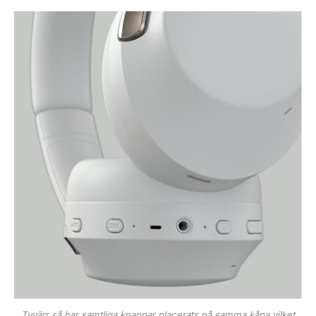
Tyvärr så har samtliga knappar placerats på samma kåpa vilket