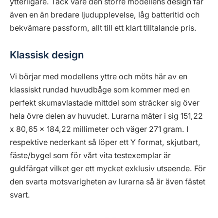
ytterligare. Tack vare den större modellens design får
även en än bredare ljudupplevelse, låg batteritid och
bekvämare passform, allt till ett klart tilltalande pris.
Klassisk design
Vi börjar med modellens yttre och möts här av en
klassiskt rundad huvudbåge som kommer med en
perfekt skumavlastade mittdel som sträcker sig över
hela övre delen av huvudet. Lurarna mäter i sig 151,22
x 80,65 x 184,22 millimeter och väger 271 gram. I
respektive nederkant så löper ett Y format, skjutbart,
fäste/bygel som för vårt vita testexemplar är
guldfärgat vilket ger ett mycket exklusiv utseende. För
den svarta motsvarigheten av lurarna så är även fästet
svart.