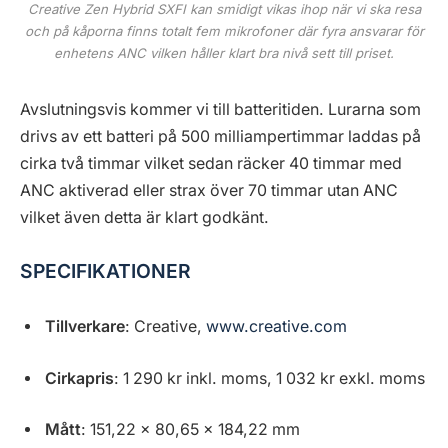
Creative Zen Hybrid SXFI kan smidigt vikas ihop när vi ska resa
och på kåporna finns totalt fem mikrofoner där fyra ansvarar för
enhetens ANC vilken håller klart bra nivå sett till priset.
Avslutningsvis kommer vi till batteritiden. Lurarna som
drivs av ett batteri på 500 milliampertimmar laddas på
cirka två timmar vilket sedan räcker 40 timmar med
ANC aktiverad eller strax över 70 timmar utan ANC
vilket även detta är klart godkänt.
SPECIFIKATIONER
Tillverkare
: Creative,
www.creative.com
Cirkapris
: 1 290 kr inkl. moms, 1 032 kr exkl. moms
Mått
: 151,22 x 80,65 x 184,22 mm