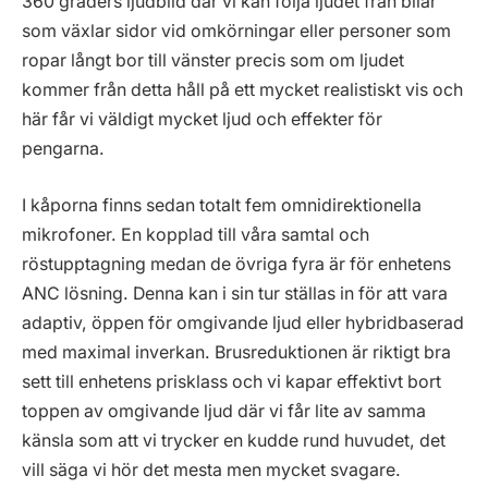
360 graders ljudbild där vi kan följa ljudet från bilar
som växlar sidor vid omkörningar eller personer som
ropar långt bor till vänster precis som om ljudet
kommer från detta håll på ett mycket realistiskt vis och
här får vi väldigt mycket ljud och effekter för
pengarna.
I kåporna finns sedan totalt fem omnidirektionella
mikrofoner. En kopplad till våra samtal och
röstupptagning medan de övriga fyra är för enhetens
ANC lösning. Denna kan i sin tur ställas in för att vara
adaptiv, öppen för omgivande ljud eller hybridbaserad
med maximal inverkan. Brusreduktionen är riktigt bra
sett till enhetens prisklass och vi kapar effektivt bort
toppen av omgivande ljud där vi får lite av samma
känsla som att vi trycker en kudde rund huvudet, det
vill säga vi hör det mesta men mycket svagare.