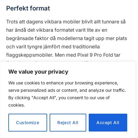
Perfekt format
Trots att dagens vikbara mobiler blivit allt tunnare så
har ändå det vikbara formatet varit lite av en
begränsade faktor då modellerna tagit upp mer plats
och varit tyngre jämfört med traditionella
flaggskeppsmobiler. Men med Pixel 9 Pro Fold tar
Google ytterligare ett steg mot att jämna ut dessa
We value your privacy
skillnader. Hopvikt mäter mobilen nämligen bara 155,2
x 77,1 x 10,5 millimeter och i utvikt läge å 155,2 x 150,2
We use cookies to enhance your browsing experience,
x 5,1 millimeter vilket i kombination med en vikt på 257
serve personalized ads or content, and analyze our traffic.
gram bara gör den aningen större jämfört med Pro XL.
By clicking "Accept All", you consent to our use of
cookies.
Customize
Reject All
Accept All