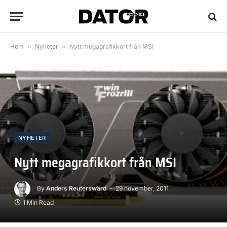
Hem
»
Nyheter
»
Nytt megagrafikkort från MSI
NYHETER
Nytt megagrafikkort från MSI
By
Anders Reuterswärd
29 november, 2011
1 Min Read