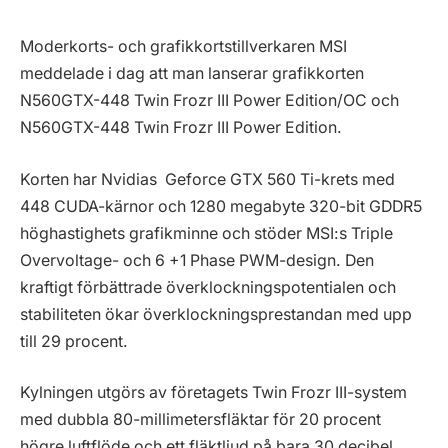
Moderkorts- och grafikkortstillverkaren MSI
meddelade i dag att man lanserar grafikkorten
N560GTX-448 Twin Frozr III Power Edition/OC och
N560GTX-448 Twin Frozr III Power Edition.
Korten har Nvidias Geforce GTX 560 Ti-krets med
448 CUDA-kärnor och 1280 megabyte 320-bit GDDR5
höghastighets grafikminne och stöder MSI:s Triple
Overvoltage- och 6 +1 Phase PWM-design. Den
kraftigt förbättrade överklockningspotentialen och
stabiliteten ökar överklockningsprestandan med upp
till 29 procent.
Kylningen utgörs av företagets Twin Frozr III-system
med dubbla 80-millimetersfläktar för 20 procent
högre luftflöde och ett fläktljud på bara 30 decibel,