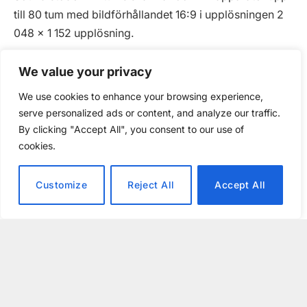
till 80 tum med bildförhållandet 16:9 i upplösningen 2
048 x 1 152 upplösning.
Företaget betonar särskilt det enkla i att ansluta extra
We value your privacy
skärmar med full kvalitet. Priset för allt detta är runt
We use cookies to enhance your browsing experience,
900 kronor.
serve personalized ads or content, and analyze our traffic.
By clicking "Accept All", you consent to our use of
cookies.
Customize
Reject All
Accept All