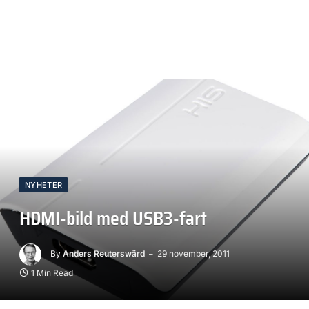
NYHETER
HDMI-bild med USB3-fart
By
Anders Reuterswärd
29 november, 2011
1 Min Read