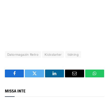
Datormagazin Retro
Kickstarter
tidning
Facebook
Twitter
LinkedIn
Email
WhatsA
MISSA INTE