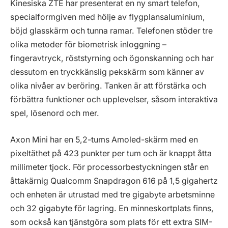
Kinesiska ZTE har presenterat en ny smart telefon,
specialformgiven med hölje av flygplansaluminium,
böjd glasskärm och tunna ramar. Telefonen stöder tre
olika metoder för biometrisk inloggning –
fingeravtryck, röststyrning och ögonskanning och har
dessutom en tryckkänslig pekskärm som känner av
olika nivåer av beröring. Tanken är att förstärka och
förbättra funktioner och upplevelser, såsom interaktiva
spel, lösenord och mer.
Axon Mini har en 5,2-tums Amoled-skärm med en
pixeltäthet på 423 punkter per tum och är knappt åtta
millimeter tjock. För processorbestyckningen står en
åttakärnig Qualcomm Snapdragon 616 på 1,5 gigahertz
och enheten är utrustad med tre gigabyte arbetsminne
och 32 gigabyte för lagring. En minneskortplats finns,
som också kan tjänstgöra som plats för ett extra SIM-