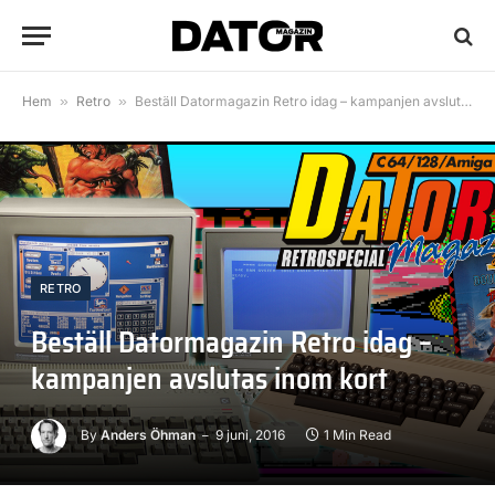
Hem
»
Retro
»
Beställ Datormagazin Retro idag – kampanjen avslutas inom kort
RETRO
Beställ Datormagazin Retro idag –
kampanjen avslutas inom kort
By
Anders Öhman
9 juni, 2016
1 Min Read