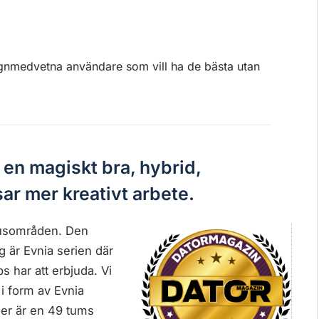
gnmedvetna användare som vill ha de bästa utan
n magiskt bra, hybrid,
r mer kreativt arbete.
fokusområden. Den
 är Evnia serien där
s har att erbjuda. Vi
 i form av Evnia
r är en 49 tums