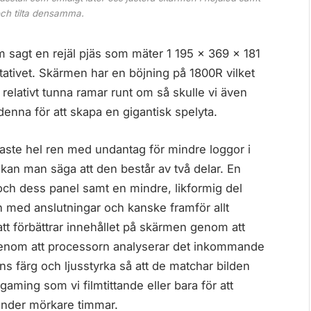
och tilta densamma.
om sagt en rejäl pjäs som mäter 1 195 x 369 x 181
tativet. Skärmen har en böjning på 1800R vilket
relativt tunna ramar runt om så skulle vi även
enna för att skapa en gigantisk spelyta.
aste hel ren med undantag för mindre loggor i
å kan man säga att den består av två delar. En
och dess panel samt en mindre, likformig del
n med anslutningar och kanske framför allt
att förbättrar innehållet på skärmen genom att
 genom att processorn analyserar det inkommande
ans färg och ljusstyrka så att de matchar bilden
gaming som vi filmtittande eller bara för att
under mörkare timmar.