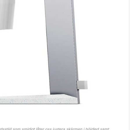
ställ som smidigt låter oss justera skärmen i höjdled samt