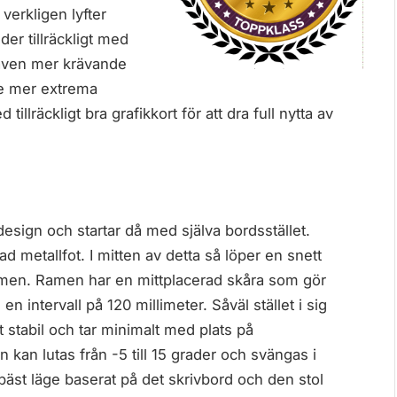
erkligen lyfter
er tillräckligt med
a även mer krävande
ite mer extrema
illräckligt bra grafikkort för att dra full nytta av
design och startar då med själva bordsstället.
 metallfot. I mitten av detta så löper en snett
kärmen. Ramen har en mittplacerad skåra som gör
n intervall på 120 millimeter. Såväl stället i sig
stabil och tar minimalt med plats på
n kan lutas från -5 till 15 grader och svängas i
 bäst läge baserat på det skrivbord och den stol