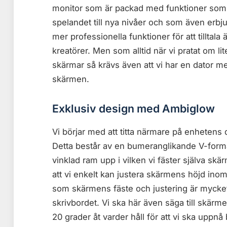
monitor som är packad med funktioner som v
spelandet till nya nivåer och som även erbjud
mer professionella funktioner för att tilltal
kreatörer. Men som alltid när vi pratat om l
skärmar så krävs även att vi har en dator med t
skärmen.
Exklusiv design med Ambiglow
Vi börjar med att titta närmare på enhetens 
Detta består av en bumeranglikande V-formad
vinklad ram upp i vilken vi fäster själva s
att vi enkelt kan justera skärmens höjd inom e
som skärmens fäste och justering är mycket 
skrivbordet. Vi ska här även säga till skärme
20 grader åt varder håll för att vi ska uppnå