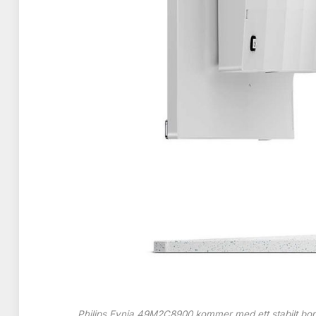
Philips Evnia 49M2C8900 kommer med ett stabilt bords