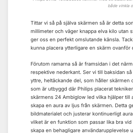
både vinkla 
Tittar vi så på själva skärmen så är detta s
millimeter och väger knappa elva kilo utan s
ger oss en perfekt omslutande känsla. Tack 
kunna placera ytterligare en skärm ovanför d
Förutom ramarna så är framsidan i det närm
respektive nederkant. Ser vi till baksidan s
yttre, heltäckande del, som håller skärmen 
som är utbyggd där Philips placerat teknike
skärmens 24 Ambiglow led vilka hjälper till 
skapa en aura av ljus från skärmen. Detta
bildmaterialet och justerar kontinuerligt aur
vilket är en funktion som passar lika bra vid 
skapa en behagligare användarupplevelse 