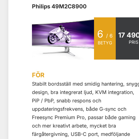
Philips 49M2C8900
6
17 490
/ 6
PRIS
BETYG
FÖR
Stabilt bordsställ med smidig hantering, snyg
design, bra integrerat ljud, KVM integration,
PiP / PbP, snabb respons och
uppdateringsfrekvens, både G-sync och
Freesync Premium Pro, passar både gaming
och mer kreativt arbete, mycket bra
färgåtergivning, USB-C port, medföljande