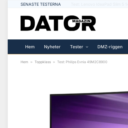
SENASTE TESTERNA
Test: Logitech Signature Slim 
Hem
Nyheter
Tester
DMZ-riggen
Hem
»
Toppklass
»
Test: Philips Evnia 49M2C8900