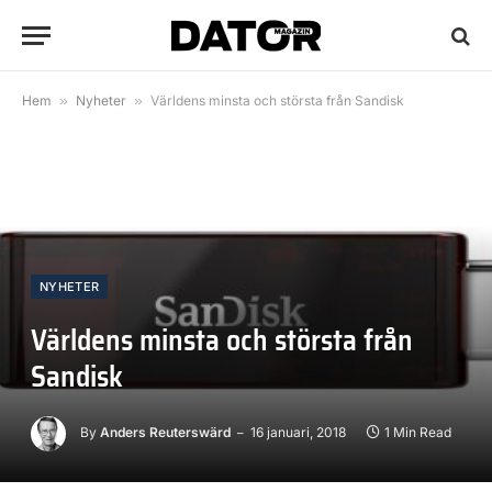
Hem
»
Nyheter
»
Världens minsta och största från Sandisk
NYHETER
Världens minsta och största från
Sandisk
By
Anders Reuterswärd
16 januari, 2018
1 Min Read