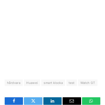
hårdvara
Huawei
smart klocka
test
Watch GT
Facebook
Twitter
LinkedIn
Email
WhatsA