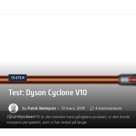
TESTER
Test: Dyson Cyclone V10
By
Patrik Wahlqvist
12 mars, 2019
4 kommentarer
2 Mins Read
Dyson Cyclone V10 är den kanske mest gångbara produkt, ur den breda
massans perspektiv, som vi har testat på länge.