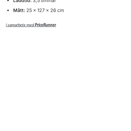
Laddtid:
3,5 timmar
Mått:
25 x 127 x 26 cm
i samarbete med
PriceRunner