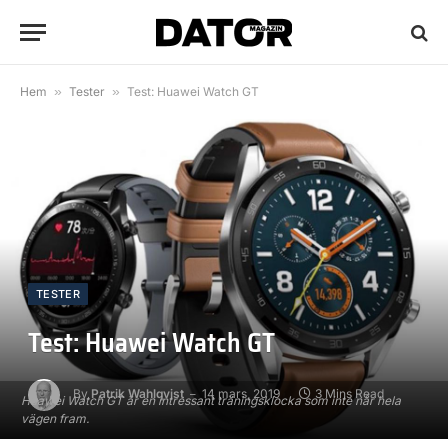
Hem
»
Tester
»
Test: Huawei Watch GT
TESTER
Test: Huawei Watch GT
By
Patrik Wahlqvist
14 mars, 2019
3 Mins Read
Huawei Watch GT är en intressant träningsklocka som inte når hela
vägen fram.