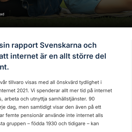
ead
t sin rapport Svenskarna och
tt internet är en allt större del
nt.
 vår tillvaro visas med all önskvärd tydlighet i
ernet 2021. Vi spenderar allt mer tid på internet
 arbeta och utnyttja samhällstjänster. 90
je dag, men samtidigt visar den även på ett
Var femte pensionär använde inte internet alls
sta gruppen – födda 1930 och tidigare – kan