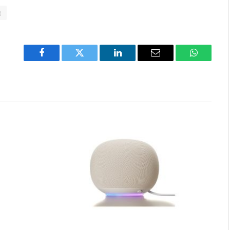
t
Facebook
Twitter
LinkedIn
Email
WhatsAp