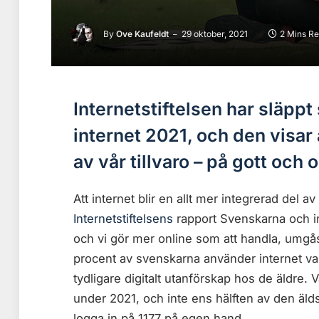
By
Ove Kaufeldt
29 oktober, 2021
2 Mins R
Internetstiftelsen har släpp
internet 2021, och den visar a
av vår tillvaro – på gott och o
Att internet blir en allt mer integrerad del av
Internetstiftelsens
rapport Svenskarna och int
och vi gör mer online som att handla, umgås,
procent av svenskarna använder internet var
tydligare digitalt utanförskap hos de äldre. 
under 2021, och inte ens hälften av den äld
logga in på 1177 på egen hand.