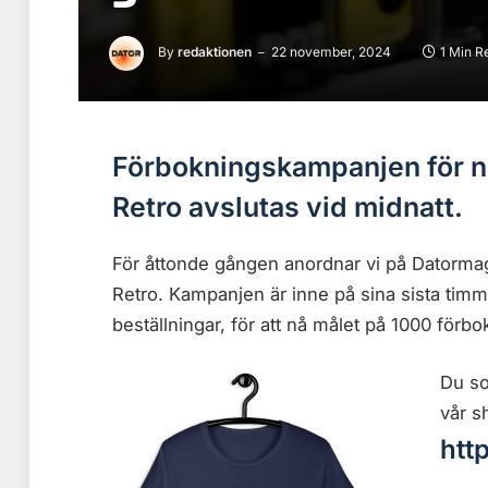
By
redaktionen
22 november, 2024
1 Min R
Förbokningskampanjen för 
Retro avslutas vid midnatt.
För åttonde gången anordnar vi på Datorm
Retro. Kampanjen är inne på sina sista tim
beställningar, för att nå målet på 1000 förbo
Du som
vår s
htt