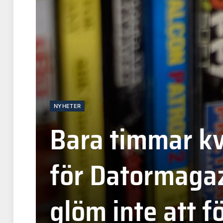
NYHETER
Bara timmar k
för Datormagaz
glöm inte att f