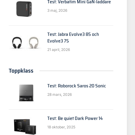
Test: Verbatim Mini GaN-laddare
3 maj, 2026
p
Test: Jabra Evolve3 85 och
Evolve3 75
21 april, 2026
Toppklass
Test: Roborock Saros 20 Sonic
28 mars, 2026
Test: Be quiet Dark Power 14
18 oktober, 2025