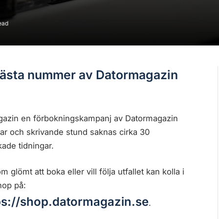
ead
nästa nummer av Datormagazin
agazin en förbokningskampanj av Datormagazin
mar och skrivande stund saknas cirka 30
kade tidningar.
 glömt att boka eller vill följa utfallet kan kolla i
hop på:
ps://shop.datormagazin.se
.