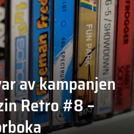
var av kampanjen
in Retro #8 –
örboka