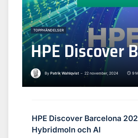
TOPPHÄNDELSER
HPE Discover 
By
Patrik Wahlqvist
22 november, 2024
9 M
HPE Discover Barcelona 202
Hybridmoln och AI