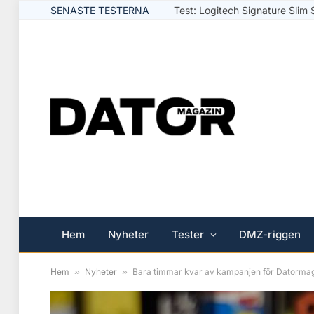
SENASTE TESTERNA
Test: Logitech Signature Slim 
Hem
Nyheter
Tester
DMZ-riggen
Hem
»
Nyheter
»
Bara timmar kvar av kampanjen för Datormaga