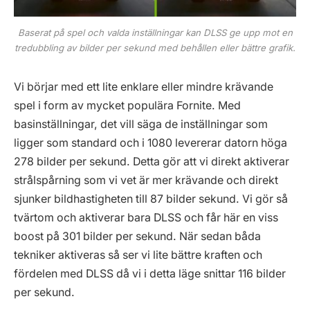
Baserat på spel och valda inställningar kan DLSS ge upp mot en
tredubbling av bilder per sekund med behållen eller bättre grafik.
Vi börjar med ett lite enklare eller mindre krävande
spel i form av mycket populära Fornite. Med
basinställningar, det vill säga de inställningar som
ligger som standard och i 1080 levererar datorn höga
278 bilder per sekund. Detta gör att vi direkt aktiverar
strålspårning som vi vet är mer krävande och direkt
sjunker bildhastigheten till 87 bilder sekund. Vi gör så
tvärtom och aktiverar bara DLSS och får här en viss
boost på 301 bilder per sekund. När sedan båda
tekniker aktiveras så ser vi lite bättre kraften och
fördelen med DLSS då vi i detta läge snittar 116 bilder
per sekund.