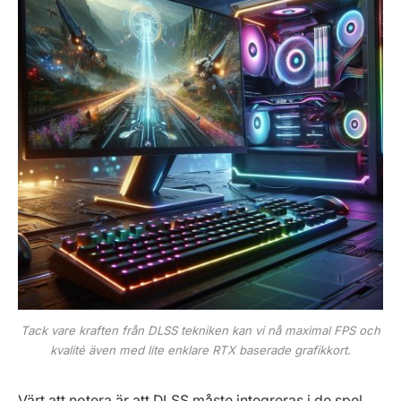
Tack vare kraften från DLSS tekniken kan vi nå maximal FPS och
kvalité även med lite enklare RTX baserade grafikkort.
Värt att notera är att DLSS måste integreras i de spel