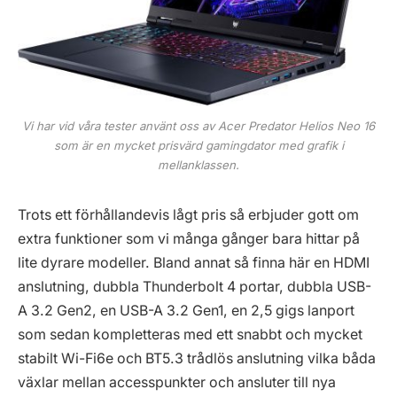
Vi har vid våra tester använt oss av Acer Predator Helios Neo 16
som är en mycket prisvärd gamingdator med grafik i
mellanklassen.
Trots ett förhållandevis lågt pris så erbjuder gott om
extra funktioner som vi många gånger bara hittar på
lite dyrare modeller. Bland annat så finna här en HDMI
anslutning, dubbla Thunderbolt 4 portar, dubbla USB-
A 3.2 Gen2, en USB-A 3.2 Gen1, en 2,5 gigs lanport
som sedan kompletteras med ett snabbt och mycket
stabilt Wi-Fi6e och BT5.3 trådlös anslutning vilka båda
växlar mellan accesspunkter och ansluter till nya