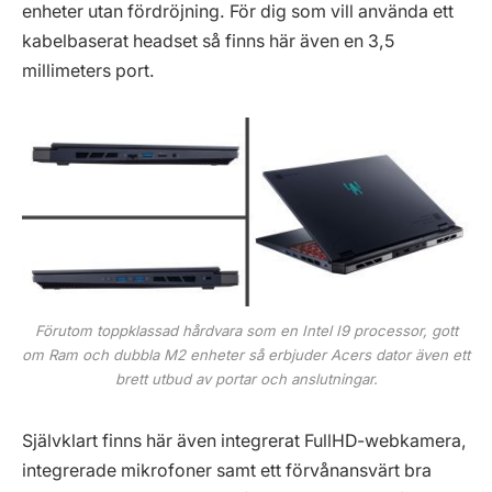
enheter utan fördröjning. För dig som vill använda ett
kabelbaserat headset så finns här även en 3,5
millimeters port.
Förutom toppklassad hårdvara som en Intel I9 processor, gott
om Ram och dubbla M2 enheter så erbjuder Acers dator även ett
brett utbud av portar och anslutningar.
Självklart finns här även integrerat FullHD-webkamera,
integrerade mikrofoner samt ett förvånansvärt bra