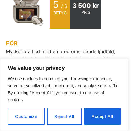
5
3 500 kr
/ 6
PRIS
BETYG
FÖR
Mycket bra ljud med en bred omslutande ljudbild,
extremt funktionsrikt ladd fodral, bra batteritid,
mycket bra brusreduktion, tydlig och lättanvänd
We value your privacy
skärm.
We use cookies to enhance your browsing experience,
EMOT
serve personalized ads or content, and analyze our traffic.
By clicking "Accept All", you consent to our use of
Lite vass diskant från start, passformen är inte alltid
cookies.
optimal, priset är högt om du inte har nytta av alla
funktioner.
Customize
Reject All
Accept All
REKOMMENDERAS TILL
JBL Tour Pro 3 är de perfekta i-örat lurarna för dig