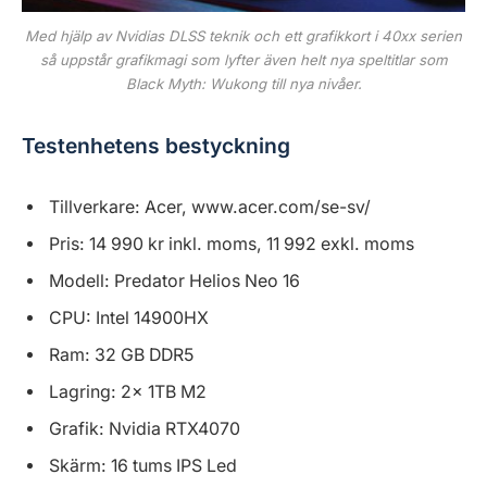
Med hjälp av Nvidias DLSS teknik och ett grafikkort i 40xx serien
så uppstår grafikmagi som lyfter även helt nya speltitlar som
Black Myth: Wukong till nya nivåer.
Testenhetens bestyckning
Tillverkare: Acer, www.acer.com/se-sv/
Pris: 14 990 kr inkl. moms, 11 992 exkl. moms
Modell: Predator Helios Neo 16
CPU: Intel 14900HX
Ram: 32 GB DDR5
Lagring: 2x 1TB M2
Grafik: Nvidia RTX4070
Skärm: 16 tums IPS Led