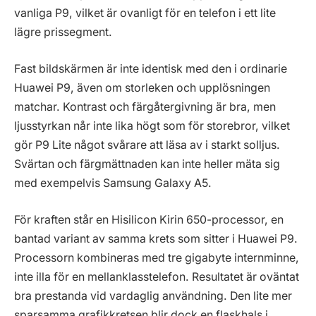
vanliga P9, vilket är ovanligt för en telefon i ett lite
lägre prissegment.
Fast bildskärmen är inte identisk med den i ordinarie
Huawei P9, även om storleken och upplösningen
matchar. Kontrast och färgåtergivning är bra, men
ljusstyrkan når inte lika högt som för storebror, vilket
gör P9 Lite något svårare att läsa av i starkt solljus.
Svärtan och färgmättnaden kan inte heller mäta sig
med exempelvis Samsung Galaxy A5.
För kraften står en Hisilicon Kirin 650-processor, en
bantad variant av samma krets som sitter i Huawei P9.
Processorn kombineras med tre gigabyte internminne,
inte illa för en mellanklasstelefon. Resultatet är oväntat
bra prestanda vid vardaglig användning. Den lite mer
sparsamma grafikkretsen blir dock en flaskhals i