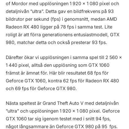
of Mordor med upplösningen 1 920 x 1 080 pixel och
detaljnivån ”ultra”. Detta gav en bildfrekvens på 93
bildrutor per sekund (fps) i genomsnitt, medan AMD
Radeon RX 480 ligger på 78 fps i samma test. Lite
roligt är att förra generationens entusiastmodell, GTX
980, matchar detta och också presterar 93 fps.
Därefter ökar vi upplösningen i samma spel till 2 560 x
1 440 pixel, alltså den upplösning som GTX 1060
främst är ämnat för. Här blir resultatet 68 fps för
Geforce GTX 1060, kontra 62 fps för Radeon RX 480
och 69 fps för Geforce GTX 980.
Nästa speltest är Grand Theft Auto V med detaljnivån
”ultra” och upplösningen 1 920 x 1 080 pixel. Geforce
GTX 1060 tar sig igenom testet med i snitt 94 fps,
något långsammare än Geforce GTX 980 på 95 fps.