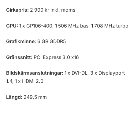
Cirkapris:
2 900 kr inkl. moms
GPU:
1 x GP106-400, 1 506 MHz bas, 1 708 MHz turbo
Grafikminne:
6 GB GDDR5
Gränssnitt:
PCI Express 3.0 x16
Bildskärmsanslutningar:
1 x DVI-DL, 3 x Displayport
1.4, 1 x HDMI 2.0
Längd:
249,5 mm