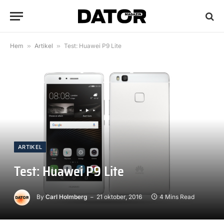
Hem
»
Artikel
»
Test: Huawei P9 Lite
ARTIKEL
Test: Huawei P9 Lite
By
Carl Holmberg
21 oktober, 2016
4 Mins Read