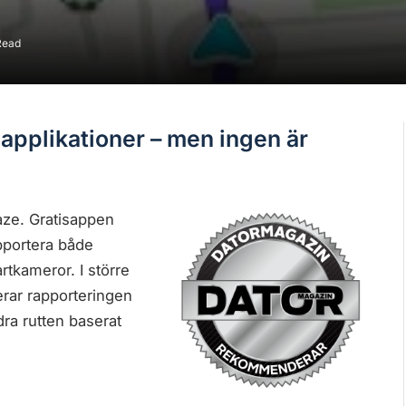
Read
applikationer – men ingen är
Waze. Gratisappen
portera både
rtkameror. I större
rar rapporteringen
dra rutten baserat