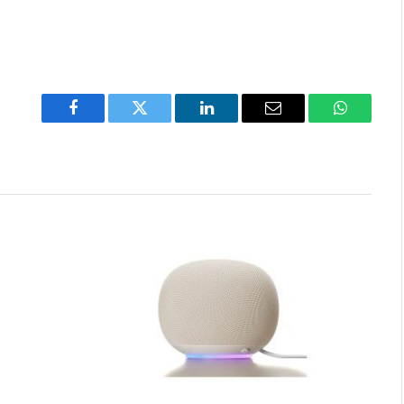
Facebook
Twitter
LinkedIn
Email
WhatsAp