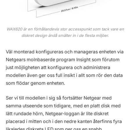
WAX620 är en förhållandevis stor accesspunkt som tack vare en
diskret design ändå smälter in i de flesta miljöer.
Väl monterad konfigureras och manageras enheten via
Netgears molnbaserde program Insight som förutom
just möjligheten att konfigurera och administrera
modellen även ger oss full insikt i allt som rör den data
som flödar genom enheten.
Ser vi till modellen i sig så fortsätter Netgear med
samma utseende som tidigare, med en platt disk med
lätt rundade hörn, Netgear-loggan är lite diskret
placerad i mitten och i den nedre kanten återfinns fyra
likaledes diskreta LED som ger oss en snabb