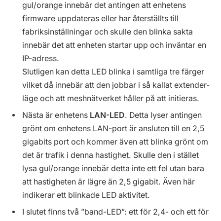
gul/orange innebär det antingen att enhetens
firmware uppdateras eller har återställts till
fabriksinställningar och skulle den blinka sakta
innebär det att enheten startar upp och inväntar en
IP-adress.
Slutligen kan detta LED blinka i samtliga tre färger
vilket då innebär att den jobbar i så kallat extender-
läge och att meshnätverket håller på att initieras.
Nästa är enhetens
LAN-LED
. Detta lyser antingen
grönt om enhetens LAN-port är ansluten till en 2,5
gigabits port och kommer även att blinka grönt om
det är trafik i denna hastighet. Skulle den i stället
lysa gul/orange innebär detta inte ett fel utan bara
att hastigheten är lägre än 2,5 gigabit. Även här
indikerar ett blinkade LED aktivitet.
I slutet finns två ”band-LED”: ett för 2,4- och ett för