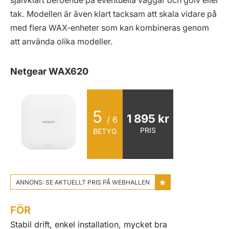
självklart beroende på eventuella väggar och golv eller
tak. Modellen är även klart tacksam att skala vidare på
med flera WAX-enheter som kan kombineras genom
att använda olika modeller.
Netgear WAX620
5
1 895 kr
/ 6
PRIS
BETYG
ANNONS: SE AKTUELLT PRIS PÅ WEBHALLEN
FÖR
Stabil drift, enkel installation, mycket bra