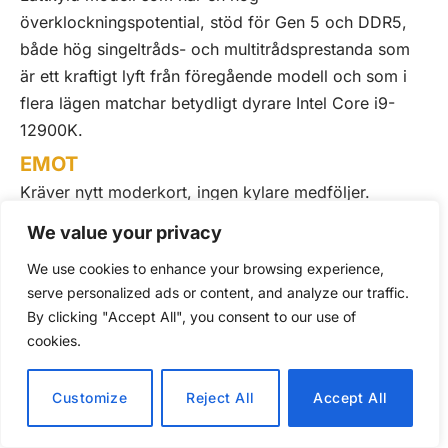
överklockningspotential, stöd för Gen 5 och DDR5,
både hög singeltråds- och multitrådsprestanda som
är ett kraftigt lyft från föregående modell och som i
flera lägen matchar betydligt dyrare Intel Core i9-
12900K.
EMOT
Kräver nytt moderkort, ingen kylare medföljer.
We value your privacy
REKOMMENDERAS TILL
Med lägre pris och i många fall jämförbar prestanda
We use cookies to enhance your browsing experience,
med toppmodellen 12900K är detta den i skrivande
serve personalized ads or content, and analyze our traffic.
By clicking "Accept All", you consent to our use of
stund bästa och mest allsidiga processor du kan köpa
cookies.
för både gaming och arbete.
Customize
Reject All
Accept All