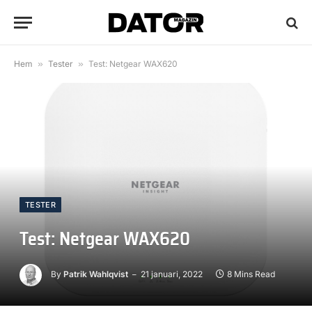
Hem
»
Tester
»
Test: Netgear WAX620
TESTER
Test: Netgear WAX620
By
Patrik Wahlqvist
21 januari, 2022
8 Mins Read