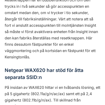
Resetknappen har en dubbelfunktion och om den
trycks in i två sekunder så gör accesspunkten en
omstart medan den, om vi trycker i tio sekunder,
återgår till fabriksinställningar. Värt att notera att så
fort vi anslutit accesspunkten till molntjänsten Insight
så måste vi först avaktivera enheten från Insight innan
den kan fabriks återställas med resetknappen. Här
finns dessutom fästpunkter för en enkel
väggmontering och på kortsidan en fästpunkt för ett
Kensingtonlås.
Netgear WAX620 har stöd för åtta
separata SSID:n
På insidan av WAX620 hittar vi en tvåbands lösning, ett
på 5 gigahertz (802.11a/g/n/ac/ax) samt ett på 2,4
gigahertz (802.11b/g/n/ax). Till skillnad från