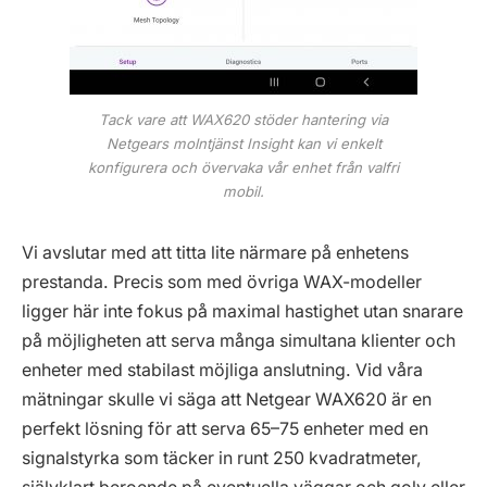
Tack vare att WAX620 stöder hantering via
Netgears molntjänst Insight kan vi enkelt
konfigurera och övervaka vår enhet från valfri
mobil.
Vi avslutar med att titta lite närmare på enhetens
prestanda. Precis som med övriga WAX-modeller
ligger här inte fokus på maximal hastighet utan snarare
på möjligheten att serva många simultana klienter och
enheter med stabilast möjliga anslutning. Vid våra
mätningar skulle vi säga att Netgear WAX620 är en
perfekt lösning för att serva 65–75 enheter med en
signalstyrka som täcker in runt 250 kvadratmeter,