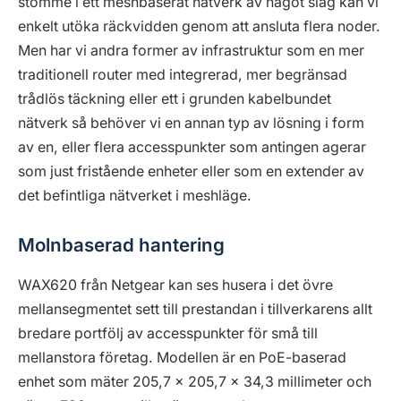
stomme i ett meshbaserat nätverk av något slag kan vi
enkelt utöka räckvidden genom att ansluta flera noder.
Men har vi andra former av infrastruktur som en mer
traditionell router med integrerad, mer begränsad
trådlös täckning eller ett i grunden kabelbundet
nätverk så behöver vi en annan typ av lösning i form
av en, eller flera accesspunkter som antingen agerar
som just fristående enheter eller som en extender av
det befintliga nätverket i meshläge.
Molnbaserad hantering
WAX620 från Netgear kan ses husera i det övre
mellansegmentet sett till prestandan i tillverkarens allt
bredare portfölj av accesspunkter för små till
mellanstora företag. Modellen är en PoE-baserad
enhet som mäter 205,7 x 205,7 x 34,3 millimeter och