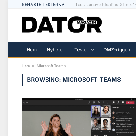
SENASTE TESTERNA
Test: Logitech Signature Slim 
Hem
Nyheter
Tester
DMZ-riggen
Hem
»
Microsoft Teams
BROWSING:
MICROSOFT TEAMS