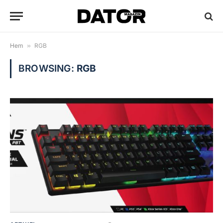
Hem
»
RGB
BROWSING:
RGB