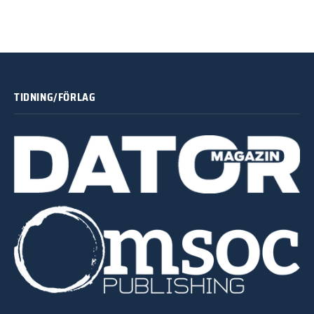
TIDNING/FÖRLAG