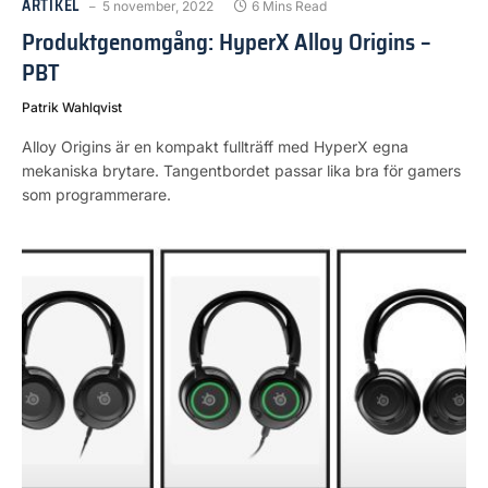
ARTIKEL
5 november, 2022
6 Mins Read
Produktgenomgång: HyperX Alloy Origins –
PBT
Patrik Wahlqvist
Alloy Origins är en kompakt fullträff med HyperX egna
mekaniska brytare. Tangentbordet passar lika bra för gamers
som programmerare.