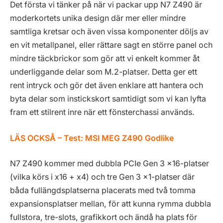
Det första vi tänker på när vi packar upp N7 Z490 är
moderkortets unika design där mer eller mindre
samtliga kretsar och även vissa komponenter döljs av
en vit metallpanel, eller rättare sagt en större panel och
mindre täckbrickor som gör att vi enkelt kommer åt
underliggande delar som M.2-platser. Detta ger ett
rent intryck och gör det även enklare att hantera och
byta delar som instickskort samtidigt som vi kan lyfta
fram ett stilrent inre när ett fönsterchassi används.
LÄS OCKSÅ – Test: MSI MEG Z490 Godlike
N7 Z490 kommer med dubbla PCIe Gen 3 x16-platser
(vilka körs i x16 + x4) och tre Gen 3 x1-platser där
båda fullängdsplatserna placerats med två tomma
expansionsplatser mellan, för att kunna rymma dubbla
fullstora, tre-slots, grafikkort och ändå ha plats för