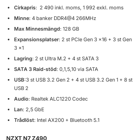
Cirkapris
: 2 490 inkl. moms, 1 992 exkl. moms
Minne
: 4 banker DDR4@4 266MHz
Max Minnesmängd
: 128 GB
Expansionsplatser
: 2 st PCIe Gen 3 x16 + 3 st Gen
3 x1
Lagring
: 2 st Ultra M.2 + 4 st SATA 3
SATA 3 Raid-stöd
: 0,1,5,10 via SATA
USB
:3 st USB 3.2 Gen 2 + 4 st USB 3.2 Gen 1 + 8 st
USB 2
Audio
: Realtek ALC1220 Codec
Lan
: 2,5 GbE
Trådlöst
: Intel AX200 + Bluetooth 5.1
NZXT N7 Z490