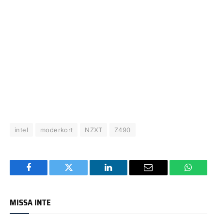
intel
moderkort
NZXT
Z490
Facebook
Twitter
LinkedIn
Email
WhatsA
MISSA INTE