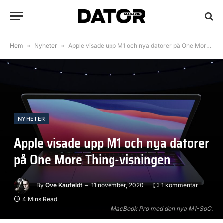
Hem
»
Nyheter
»
Apple visade upp M1 och nya datorer på One More Thing-visningen
NYHETER
Apple visade upp M1 och nya datorer
på One More Thing-visningen
By
Ove Kaufeldt
11 november, 2020
1 kommentar
4 Mins Read
MacBook Pro med den nya M1-SoC.