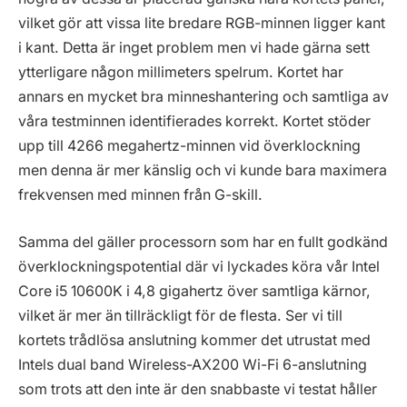
vilket gör att vissa lite bredare RGB-minnen ligger kant
i kant. Detta är inget problem men vi hade gärna sett
ytterligare någon millimeters spelrum. Kortet har
annars en mycket bra minneshantering och samtliga av
våra testminnen identifierades korrekt. Kortet stöder
upp till 4266 megahertz-minnen vid överklockning
men denna är mer känslig och vi kunde bara maximera
frekvensen med minnen från G-skill.
Samma del gäller processorn som har en fullt godkänd
överklockningspotential där vi lyckades köra vår Intel
Core i5 10600K i 4,8 gigahertz över samtliga kärnor,
vilket är mer än tillräckligt för de flesta. Ser vi till
kortets trådlösa anslutning kommer det utrustat med
Intels dual band Wireless-AX200 Wi-Fi 6-anslutning
som trots att den inte är den snabbaste vi testat håller