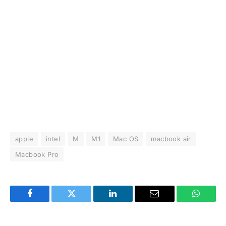
apple
intel
M
M1
Mac OS
macbook air
Macbook Pro
Facebook
Twitter
LinkedIn
Email
WhatsA