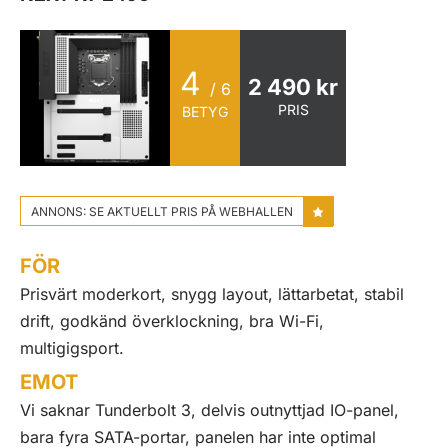
4
2 490 kr
/ 6
PRIS
BETYG
ANNONS: SE AKTUELLT PRIS PÅ WEBHALLEN
FÖR
Prisvärt moderkort, snygg layout, lättarbetat, stabil
drift, godkänd överklockning, bra Wi-Fi,
multigigsport.
EMOT
Vi saknar Tunderbolt 3, delvis outnyttjad IO-panel,
bara fyra SATA-portar, panelen har inte optimal