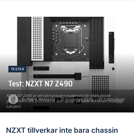
TESTER
Test: NZXT N7 Z490
NZXT N7 Z490 är ett klart prisvärt moderkort för Intels tionde
By
Patrik Wahlqvist
10 november, 2020
5 Mins Read
generation Core processorer som bjuder på både WiFi6 och multigigs
Lan port
NZXT tillverkar inte bara chassin