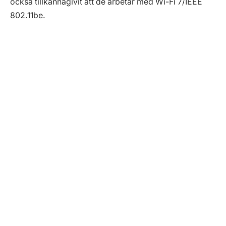
också tillkännagivit att de arbetar med Wi-Fi 7/IEEE
802.11be.