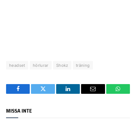
headset
hörlurar
Shokz
träning
Facebook
Twitter
LinkedIn
Email
WhatsA
MISSA INTE