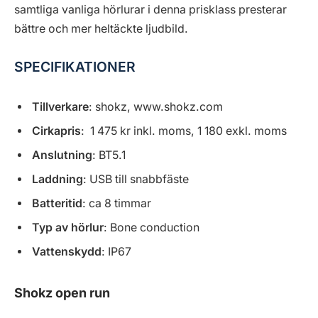
samtliga vanliga hörlurar i denna prisklass presterar
bättre och mer heltäckte ljudbild.
SPECIFIKATIONER
Tillverkare
: shokz, www.shokz.com
Cirkapris
: 1 475 kr inkl. moms, 1 180 exkl. moms
Anslutning
: BT5.1
Laddning
: USB till snabbfäste
Batteritid
: ca 8 timmar
Typ av hörlur
: Bone conduction
Vattenskydd
: IP67
Shokz open run