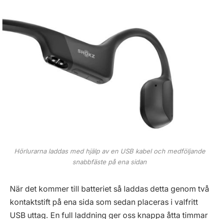
Hörlurarna laddas med hjälp av en USB kabel och medföljande
snabbfäste på ena sidan
När det kommer till batteriet så laddas detta genom två
kontaktstift på ena sida som sedan placeras i valfritt
USB uttag. En full laddning ger oss knappa åtta timmar