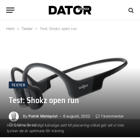
Hem
»
Tester
»
Test: Shokz open run
TESTER
Test: Shokz open run
By
Patrik Wahlqvist
6 augusti, 2022
1 kommentar
5 Mins Read
Hörlurarna är väldigt känsliga sett till placering vilket gör att vi inte
tycker de är optimala för träning