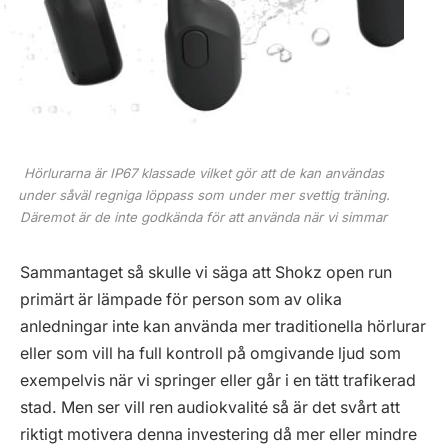
Hörlurarna är IP67 klassade vilket gör att de kan användas
under såväl regniga löppass som under mer svettig träning.
Däremot är de inte godkända för att använda när vi simmar
Sammantaget så skulle vi säga att Shokz open run
primärt är lämpade för person som av olika
anledningar inte kan använda mer traditionella hörlurar
eller som vill ha full kontroll på omgivande ljud som
exempelvis när vi springer eller går i en tätt trafikerad
stad. Men ser vill ren audiokvalité så är det svårt att
riktigt motivera denna investering då mer eller mindre