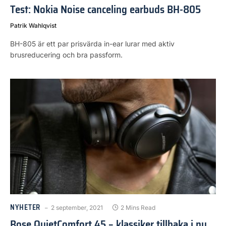
Test: Nokia Noise canceling earbuds BH-805
Patrik Wahlqvist
BH-805 är ett par prisvärda in-ear lurar med aktiv
brusreducering och bra passform.
NYHETER
2 september, 2021
2 Mins Read
Bose QuietComfort 45 – klassiker tillbaka i ny