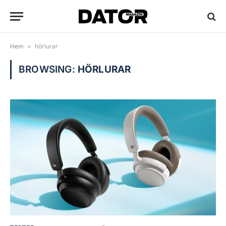
Hem
»
hörlurar
BROWSING:
HÖRLURAR