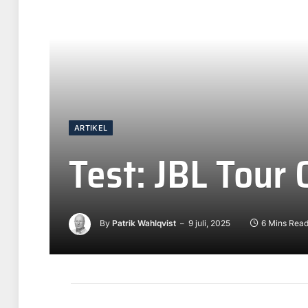
ARTIKEL
Test: JBL Tour
By
Patrik Wahlqvist
9 juli, 2025
6 Mins Rea