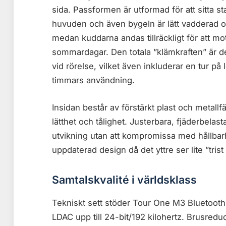
sida. Passformen är utformad för att sitta st
huvuden och även bygeln är lätt vadderad o
medan kuddarna andas tillräckligt för att m
sommardagar. Den totala ”klämkraften” är de
vid rörelse, vilket även inkluderar en tur på
timmars användning.
Insidan består av förstärkt plast och metallf
lätthet och tålighet. Justerbara, fjäderbelas
utvikning utan att kompromissa med hållbarh
uppdaterad design då det yttre ser lite ”trist 
Samtalskvalité i världsklass
Tekniskt sett stöder Tour One M3 Bluetoot
LDAC upp till 24-bit/192 kilohertz. Brusred