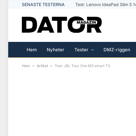
SENASTE TESTERNA
Test: Logitech Signature Slim 
Hem
Nyheter
Tester
DMZ-riggen
Hem
»
Artikel
»
Test: JBL Tour One M3 smart TX