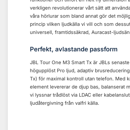
verkligen revolutionerar vårt sätt att använda
våra hörlurar som bland annat gör det möjligt a
princip vilken ljudkälla vi vill och som des
universell, framtidssäkrad, Auracast-ljudsän
Perfekt, avlastande passform
JBL Tour One M3 Smart Tx är JBLs senaste 
högupplöst Pro ljud, adaptiv brusreducerin
Tx) för maximal kontroll utan telefon. Med k
element levererar de djup bas, balanserat me
vi lyssnar trådlöst via LDAC eller kabelanslu
ljudåtergivning från valfri källa.