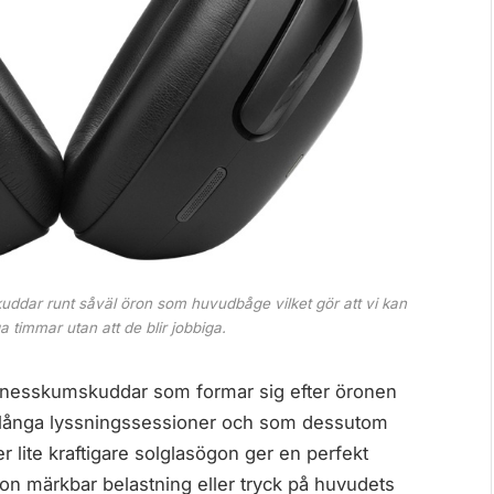
ddar runt såväl öron som huvudbåge vilket gör att vi kan
immar utan att de blir jobbiga.
minnesskumskuddar som formar sig efter öronen
r långa lyssningssessioner och som dessutom
er lite kraftigare solglasögon ger en perfekt
gon märkbar belastning eller tryck på huvudets