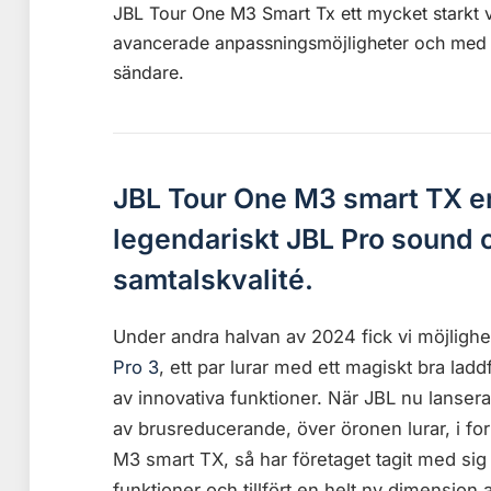
JBL Tour One M3 Smart Tx ett mycket starkt va
avancerade anpassningsmöjligheter och med
sändare.
JBL Tour One M3 smart TX e
legendariskt JBL Pro sound 
samtalskvalité.
Under andra halvan av 2024 fick vi möjlighet
Pro 3
, ett par lurar med ett magiskt bra la
av innovativa funktioner. När JBL nu lanserar 
av brusreducerande, över öronen lurar, i f
M3 smart TX, så har företaget tagit med sig 
funktioner och tillfört en helt ny dimension