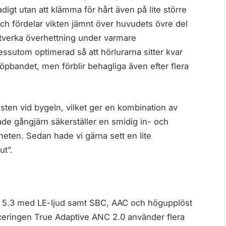
adigt utan att klämma för hårt även på lite större
ch fördelar vikten jämnt över huvudets övre del
otverka överhettning under varmare
ssutom optimerad så att hörlurarna sitter kvar
 löpbandet, men förblir behagliga även efter flera
ästen vid bygeln, vilket ger en kombination av
tade gångjärn säkerställer en smidig in- och
eten. Sedan hade vi gärna sett en lite
ut”.
h 5.3 med LE-ljud samt SBC, AAC och högupplöst
uceringen True Adaptive ANC 2.0 använder flera