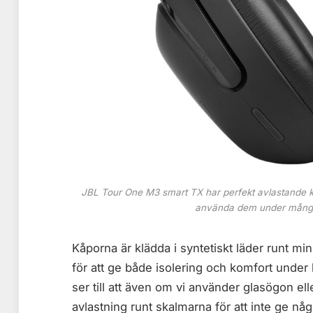
JBL Tour One M3 smart TX har perfekt avlastande ku
använda dem under många t
Kåporna är klädda i syntetiskt läder runt 
för att ge både isolering och komfort unde
ser till att även om vi använder glasögon ell
avlastning runt skalmarna för att inte ge nå