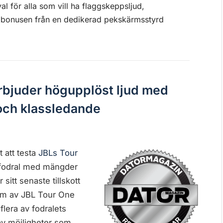
l för alla som vill ha flaggskeppsljud,
 bonusen från en dedikerad pekskärmsstyrd
rbjuder högupplöst ljud med
och klassledande
 att testa
JBLs Tour
ddfodral med mängder
sitt senaste tillskott
orm av JBL Tour One
flera av fodralets
 av möjligheter som