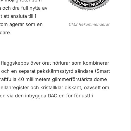
 och dra full nytta av
tt ansluta till i
sutom agerar som en
DMZ Rekommenderar
dare.
flaggskepps över örat hörlurar som kombinerar
g och en separat pekskärmsstyrd sändare (Smart
raftfulla 40 millimeters glimmerförstärkta dome
llanregister och kristallklar diskant, oavsett om
ten via den inbyggda DAC:en för förlustfri