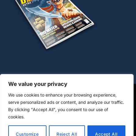
We value your privacy
We use cookies to enhance your browsing experience,
OM COOKIES
HANTERING AV PERSONUPPGIFTER
serve personalized ads or content, and analyze our traffic.
By clicking "Accept All", you consent to our use of
KÖPVILLKOR WWW.DATORMAGAZIN.SE
cookies.
© 2026 Datormagazin/Omsoc Publishing AB, org-nr: 559034-
9014 – Ansvarig utgivare: Anders Öhman
Customize
Reject All
Accept All