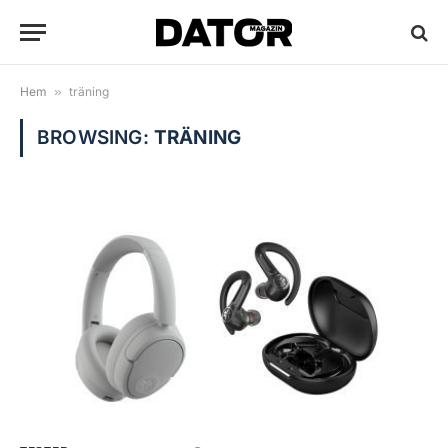
Hem
»
träning
BROWSING:
TRÄNING