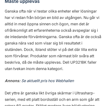
Måste upplevas
Ganska ofta när vi testar olika enheter eller lösningar
har vi redan från början en bild av utgången. Nu går vi
alltid in med öppna sinnen och ögon, men det är
ofrånkomligt att erfarenheterna också avspeglar sig i
de inledande förväntningarna. Ganska ofta är de också
ganska nära vad som visar sig bli resultatet i
slutänden. Dock, ibland stöter vi på det där lilla extra
som förvånar. Produkter som närmast blir svåra att
beskriva, då de måste upplevas. Dell UP3218K faller
utan tvekan inom denna kategori.
Annons:
Se aktuellt pris hos Webhallen
Det yttre är ganska likt övriga skärmar i Ultrasharp-
serien, med ett platt bordsställ och en arm som går att
rotera 60 grader. Stället medger även höjdjustering