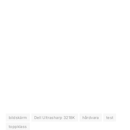
bildskärm
Dell Ultrasharp 3218K
hårdvara
test
toppklass