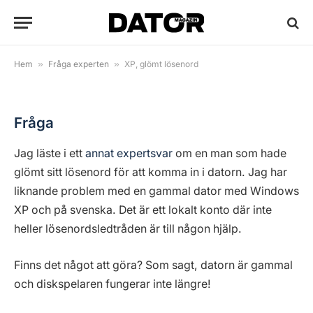
XP, glömt lösenord
By
Anders Reuterswärd
2 november, 2018
4 kommentarer
1 Min Read
Hem
»
Fråga experten
»
XP, glömt lösenord
Fråga
Jag läste i ett
annat expertsvar
om en man som hade
glömt sitt lösenord för att komma in i datorn. Jag har
liknande problem med en gammal dator med Windows
XP och på svenska. Det är ett lokalt konto där inte
heller lösenordsledtråden är till någon hjälp.
Finns det något att göra? Som sagt, datorn är gammal
och diskspelaren fungerar inte längre!