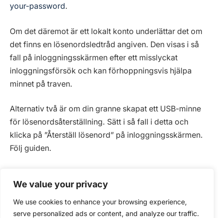
your-password
.
Om det däremot är ett lokalt konto underlättar det om
det finns en lösenordsledtråd angiven. Den visas i så
fall på inloggningsskärmen efter ett misslyckat
inloggningsförsök och kan förhoppningsvis hjälpa
minnet på traven.
Alternativ två är om din granne skapat ett USB-minne
för lösenordsåterställning. Sätt i så fall i detta och
klicka på ”Återställ lösenord” på inloggningsskärmen.
Följ guiden.
Saknas dessa möjligheter får du hjälpa din granne att
We value your privacy
hacka sin egen dator. Starta datorn med en
installationsskiva eller USB-minne för Windows.
We use cookies to enhance your browsing experience,
Hämta här vid behov:
www.microsoft.com/sv-
serve personalized ads or content, and analyze our traffic.