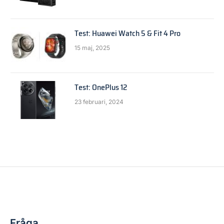
Test: Huawei Watch 5 & Fit 4 Pro
15 maj, 2025
Test: OnePlus 12
23 februari, 2024
FRÅGA EXPERTEN
Glömt lösenord
By
Anders Reuterswärd
1 november, 2018
2 kommentarer
2 Mins Read
Fråga