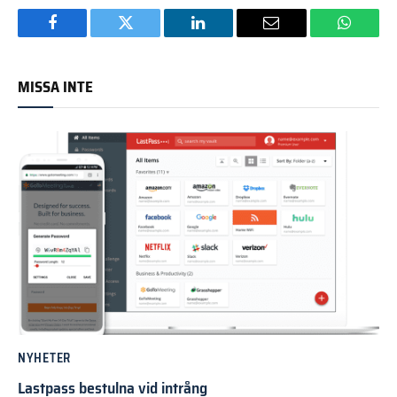
Facebook
Twitter
LinkedIn
Email
WhatsA
MISSA INTE
NYHETER
Lastpass bestulna vid intrång