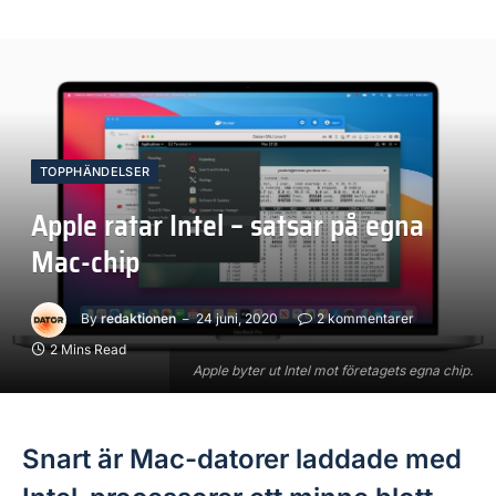
TOPPHÄNDELSER
Apple ratar Intel – satsar på egna
Mac-chip
By
redaktionen
24 juni, 2020
2 kommentarer
2 Mins Read
Apple byter ut Intel mot företagets egna chip.
Snart är Mac-datorer laddade med