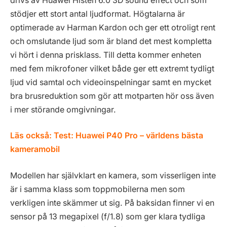
drivs av Huawei Histen 6.0 3D sound effect och som
stödjer ett stort antal ljudformat. Högtalarna är
optimerade av Harman Kardon och ger ett otroligt rent
och omslutande ljud som är bland det mest kompletta
vi hört i denna prisklass. Till detta kommer enheten
med fem mikrofoner vilket både ger ett extremt tydligt
ljud vid samtal och videoinspelningar samt en mycket
bra brusreduktion som gör att motparten hör oss även
i mer störande omgivningar.
Läs också:
Test: Huawei P40 Pro – världens bästa
kameramobil
Modellen har självklart en kamera, som visserligen inte
är i samma klass som toppmobilerna men som
verkligen inte skämmer ut sig. På baksidan finner vi en
sensor på 13 megapixel (f/1.8) som ger klara tydliga