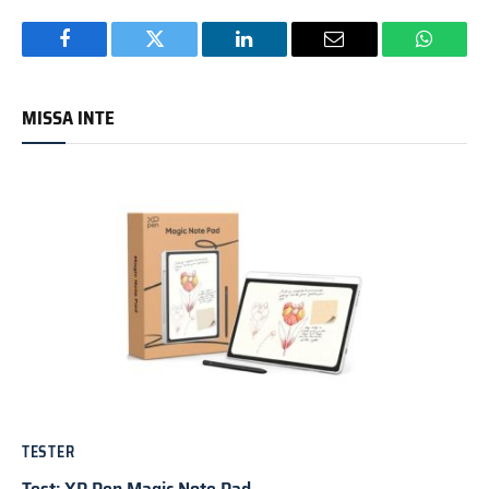
Facebook
Twitter
LinkedIn
Email
WhatsA
MISSA INTE
TESTER
Test: XP Pen Magic Note Pad