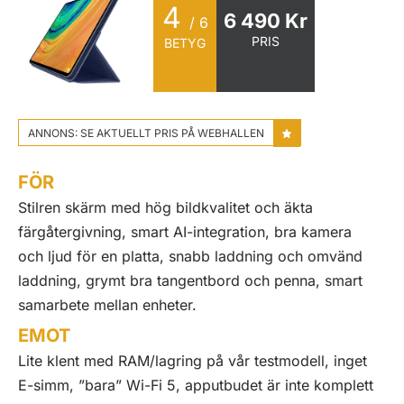
4
6 490 Kr
/ 6
PRIS
BETYG
ANNONS: SE AKTUELLT PRIS PÅ WEBHALLEN
FÖR
Stilren skärm med hög bildkvalitet och äkta
färgåtergivning, smart AI-integration, bra kamera
och ljud för en platta, snabb laddning och omvänd
laddning, grymt bra tangentbord och penna, smart
samarbete mellan enheter.
EMOT
Lite klent med RAM/lagring på vår testmodell, inget
E-simm, ”bara” Wi-Fi 5, apputbudet är inte komplett