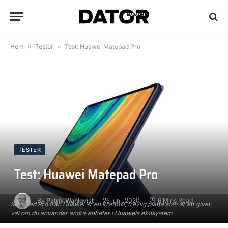
Hem
»
Tester
»
Test: Huawei Matepad Pro
TESTER
Test: Huawei Matepad Pro
By
Patrik Wahlqvist
25 juni, 2020
6 Mins Read
Matepad Pro från Huawei är en kraftfull, trevlig platta som är ett givet
val om du använder andra enheter i Huaweis ekosystem