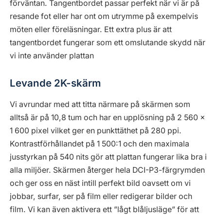
förväntan. Tangentbordet passar perfekt när vi är på
resande fot eller har ont om utrymme på exempelvis
möten eller föreläsningar. Ett extra plus är att
tangentbordet fungerar som ett omslutande skydd när
vi inte använder plattan
Levande 2K-skärm
Vi avrundar med att titta närmare på skärmen som
alltså är på 10,8 tum och har en upplösning på 2 560 x
1 600 pixel vilket ger en punkttäthet på 280 ppi.
Kontrastförhållandet på 1 500:1 och den maximala
jusstyrkan på 540 nits gör att plattan fungerar lika bra i
alla miljöer. Skärmen återger hela DCI-P3-färgrymden
och ger oss en näst intill perfekt bild oavsett om vi
jobbar, surfar, ser på film eller redigerar bilder och
film. Vi kan även aktivera ett ”lågt blåljusläge” för att