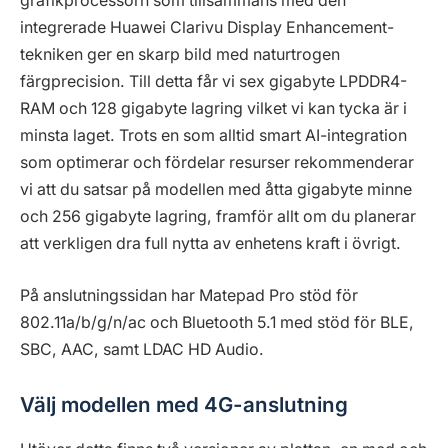
grafikprocessorn som tillsammans med den
integrerade Huawei Clarivu Display Enhancement-
tekniken ger en skarp bild med naturtrogen
färgprecision. Till detta får vi sex gigabyte LPDDR4-
RAM och 128 gigabyte lagring vilket vi kan tycka är i
minsta laget. Trots en som alltid smart AI-integration
som optimerar och fördelar resurser rekommenderar
vi att du satsar på modellen med åtta gigabyte minne
och 256 gigabyte lagring, framför allt om du planerar
att verkligen dra full nytta av enhetens kraft i övrigt.
På anslutningssidan har Matepad Pro stöd för
802.11a/b/g/n/ac och Bluetooth 5.1 med stöd för BLE,
SBC, AAC, samt LDAC HD Audio.
Välj modellen med 4G-anslutning