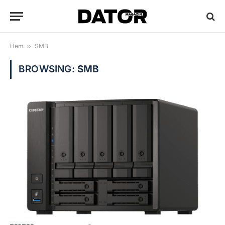
Hem
»
SMB
BROWSING:
SMB