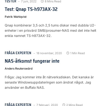
TESTER
7 juni, 2022
8 Mins Read
Test: Qnap TS-h973AX-32
Patrik Wahlqvist
Qnap kombinerar 3,5 och 2,5 tums diskar med dubbla U2-
enheter i en prisvärd SMB/prosumer-NAS med det inte helt
enkla namnet TS-h973AX-32.
FRÅGA EXPERTEN
18 november, 2020
1 Min Read
NAS-åtkomst fungerar inte
Anders Reuterswärd
Fråga: Jag kommer inte åt nätverksdisken. Det kanske är
senaste Windowsuppdateringen som ändrat något. Jag
använder en Buffalo NAS.
FRÅGA EXPERTEN
7 februari, 2020
2 Mins Read