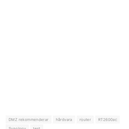
DMZ rekommenderar
hårdvara
router
RT2600ac
Synology
test