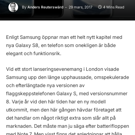
By
Anders Reuterswärd
29 mars, 2017
4 Mins Read
Enligt Samsung öppnar man ett helt nytt kapitel med
nya Galaxy S8, en telefon som onekligen är både
elegant och funktionsrik.
Vid ett stort lanseringsevenemang i London visade
Samsung upp den länge upphaussade, omspekulerade
och efterlängtade nya versionen av
flaggskeppstelefonen Galaxy S, med versionsnummer
8. Varje år vid den här tiden har en ny modell
utkommit, men den här gången hävdar företaget att
det handlar om något riktigt extra som slår allt på
marknaden. Det måste man ju säga efter batterifloppen
med Note 7. Men visst finns det anledningar att hålla