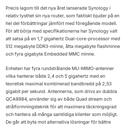
Precis lagom till det nya året lanserade Synology i
relativ tysthet sin nya router, som faktiskt bjuder på en
hel del förbättringar jämfört med föregående modell.
För att börja med specifikationerna har Synology valt
att satsa på en 1,7 gigahertz Dual-core-processor med
512 megabyte DDR3-minne, åtta megabyte flashminne
och fyra gigabyte Embedded MMC minne.
Enheten har fyra rundstrålande MU-MIMO-antenner
vilka hanterar både 2,4 och 5 gigahertz med en
teoretisk maximal kombinerad bandbredd på 2,53
gigabit per sekund. Antennerna, som drivs av dubbla
QCA9984, använder sig av både Quad stream och
strålformningsteknik för att maximera täckningsgrad
och hantera så många samtidiga klienter som möjligt.
De går att byta mot alternativa lösningar för bättre