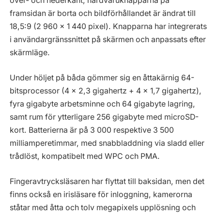
över- och nederkant, hårdvaruknapparna på
framsidan är borta och bildförhållandet är ändrat till
18,5:9 (2 960 x 1 440 pixel). Knapparna har integrerats
i användargränssnittet på skärmen och anpassats efter
skärmläge.
Under höljet på båda gömmer sig en åttakärnig 64-
bitsprocessor (4 x 2,3 gigahertz + 4 x 1,7 gigahertz),
fyra gigabyte arbetsminne och 64 gigabyte lagring,
samt rum för ytterligare 256 gigabyte med microSD-
kort. Batterierna är på 3 000 respektive 3 500
milliamperetimmar, med snabbladdning via sladd eller
trådlöst, kompatibelt med WPC och PMA.
Fingeravtrycksläsaren har flyttat till baksidan, men det
finns också en irisläsare för inloggning, kamerorna
ståtar med åtta och tolv megapixels upplösning och