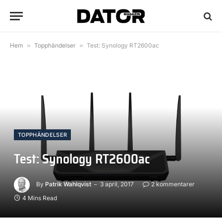
Hem
»
Topphändelser
»
Test: Synology RT2600ac
TOPPHÄNDELSER
Test: Synology RT2600ac
By
Patrik Wahlqvist
3 april, 2017
2 kommentarer
4 Mins Read