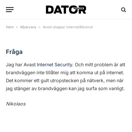
Avast stoppar internetåtkomst
By
Anders Reuterswärd
29 augusti, 2018
1 Min Read
Hem
»
Mjukvara
»
Avast stoppar internetåtkomst
Fråga
Jag har Avast
Internet Security
. Och mitt problem är att
brandväggen inte tillåter mig att komma ut på internet.
Det kommer ett gult utropstecken på nätverk, men när
jag stänger av brandväggen kan jag surfa som vanligt.
Nikolaos