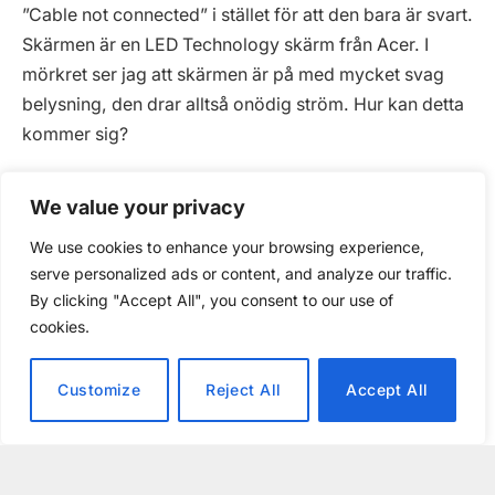
”Cable not connected” i stället för att den bara är svart.
Skärmen är en LED Technology skärm från Acer. I
mörkret ser jag att skärmen är på med mycket svag
belysning, den drar alltså onödig ström. Hur kan detta
kommer sig?
Tacksam för några idéer hur man kan lösa dessa
We value your privacy
problem.
We use cookies to enhance your browsing experience,
serve personalized ads or content, and analyze our traffic.
Norbert Schüller
By clicking "Accept All", you consent to our use of
cookies.
Svar
Customize
Reject All
Accept All
1.
Skillnaden mellan strömsparläge och viloläge bestäms
av de lägen som i ACPI-specifikationen kallas S3 och