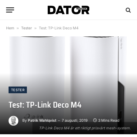
Hem
»
Tester
»
Test: TP-Link Deco M4
TESTER
Test: TP-Link Deco M4
By
Patrik Wahlqvist
7 augusti, 2019
3 Mins Read
TP-Link Deco M4 är ett riktigt prisvärt mesh-system.