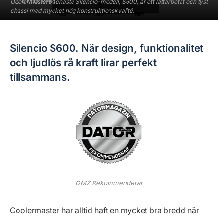
6 Mins Read
Coolermasters senaste Silencio-modell, S600, är ett lättarbetat och tyst
chassi med mycket hög konstruktionskvalité.
Silencio S600. När design, funktionalitet
och ljudlös rå kraft lirar perfekt
tillsammans.
DMZ Rekommenderar
Coolermaster har alltid haft en mycket bra bredd när