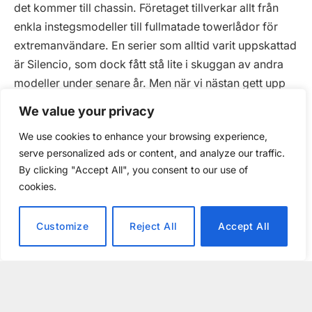
det kommer till chassin. Företaget tillverkar allt från
enkla instegsmodeller till fullmatade towerlådor för
extremanvändare. En serier som alltid varit uppskattad
är Silencio, som dock fått stå lite i skuggan av andra
modeller under senare år. Men när vi nästan gett upp
hoppet om att det skulle presenteras en uppföljare fick
We value your privacy
vi möjligheten att testa rykande färska Silencio S600.
We use cookies to enhance your browsing experience,
Och som talesättet säger – den som väntar på något
serve personalized ads or content, and analyze our traffic.
gott…
By clicking "Accept All", you consent to our use of
cookies.
Imponerande hantverk
Vi börjar med att titta på chassits yttre egenskaper där
Customize
Reject All
Accept All
vi möts av en solid främre dörr i stål som enbart har
CM-loggan placerad i den undre delen av mitten.
Dörren kan enkelt tas bort och dess
upphängningsanordning kan bytas så att dörren blir