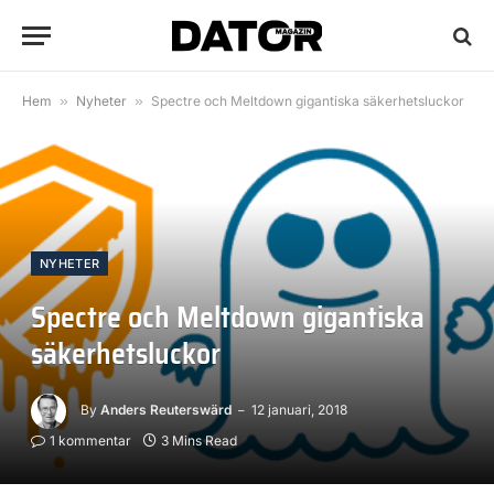
Hem
»
Nyheter
»
Spectre och Meltdown gigantiska säkerhetsluckor
NYHETER
Spectre och Meltdown gigantiska
säkerhetsluckor
By
Anders Reuterswärd
12 januari, 2018
1 kommentar
3 Mins Read