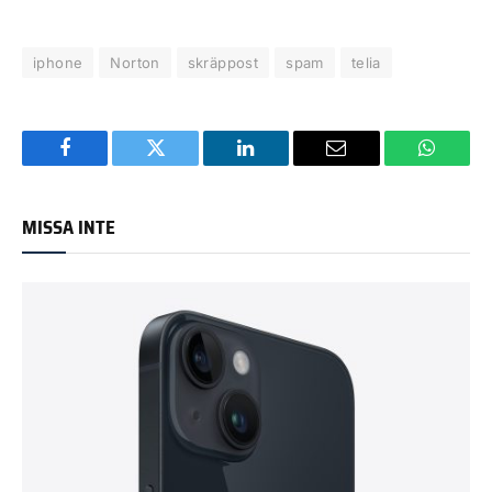
iphone
Norton
skräppost
spam
telia
Facebook
Twitter
LinkedIn
Email
WhatsA
MISSA INTE