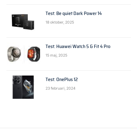
Test: Be quiet Dark Power 14
18 oktober, 2025
Test: Huawei Watch 5 & Fit 4 Pro
15 maj, 2025
Test: OnePlus 12
23 februari, 2024
FRÅGA EXPERTEN
RAID-diskar i ny dator
By
Anders Reuterswärd
29 maj, 2019
2 kommentarer
2 Mins Read