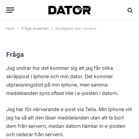
Skräppost som varierar
By
Anders Reuterswärd
3 juni, 2019
2 Mins Read
Hem
»
Fråga experten
»
Skräppost som varierar
Fråga
Jag undrar hur det kommer sig att jag får olika
skräppost i Iphone och min dator. Det kommer
utpressningshot på min Iphone, men samma
meddelanden syns oftast inte i e-posten i datorn.
Jag har för närvarande e-post via Telia. Min Iphone vill
jag ha så att den läser meddelanden utan att ta bort
dem från servern, medan datorn hämtar in e-posten
och raderar från servern.