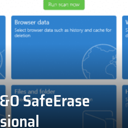
O&O SafeErase
sional