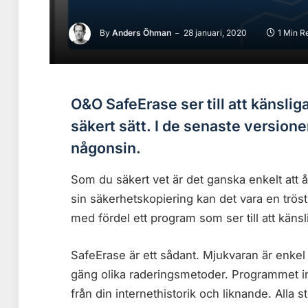
By
Anders Öhman
28 januari, 2020
1 Min R
O&O SafeErase ser till att känslig
säkert sätt. I de senaste version
någonsin.
Som du säkert vet är det ganska enkelt att å
sin säkerhetskopiering kan det vara en trös
med fördel ett program som ser till att känslig
SafeErase är ett sådant. Mjukvaran är enkel 
gäng olika raderingsmetoder. Programmet in
från din internethistorik och liknande. Alla 