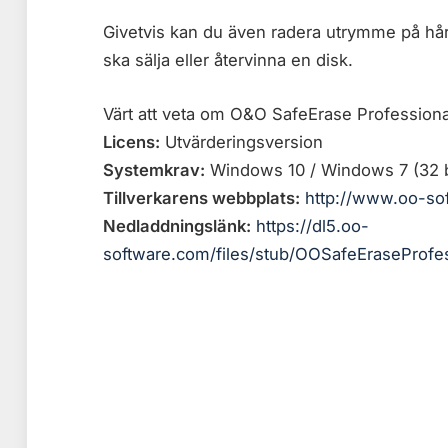
Givetvis kan du även radera utrymme på hå
ska sälja eller återvinna en disk.
Värt att veta om O&O SafeErase Professiona
Licens:
Utvärderingsversion
Systemkrav:
Windows 10 / Windows 7 (32 bi
Tillverkarens webbplats:
http://www.oo-so
Nedladdningslänk:
https://dl5.oo-
software.com/files/stub/OOSafeEraseProfe