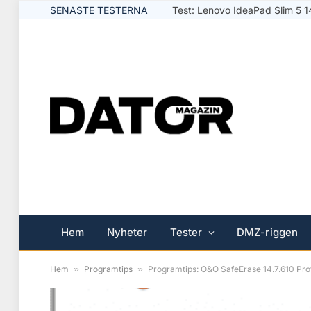
SENASTE TESTERNA
Test: Logitech Signature Slim 
Hem
Nyheter
Tester
DMZ-riggen
Hem
»
Programtips
»
Programtips: O&O SafeErase 14.7.610 Pro