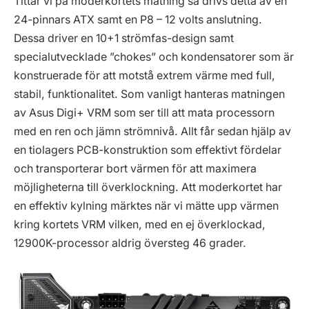
Tittar vi på moderkortets matning så drivs detta av en
24-pinnars ATX samt en P8 – 12 volts anslutning.
Dessa driver en 10+1 strömfas-design samt
specialutvecklade ”chokes” och kondensatorer som är
konstruerade för att motstå extrem värme med full,
stabil, funktionalitet. Som vanligt hanteras matningen
av Asus Digi+ VRM som ser till att mata processorn
med en ren och jämn strömnivå. Allt får sedan hjälp av
en tiolagers PCB-konstruktion som effektivt fördelar
och transporterar bort värmen för att maximera
möjligheterna till överklockning. Att moderkortet har
en effektiv kylning märktes när vi mätte upp värmen
kring kortets VRM vilken, med en ej överklockad,
12900K-processor aldrig översteg 46 grader.