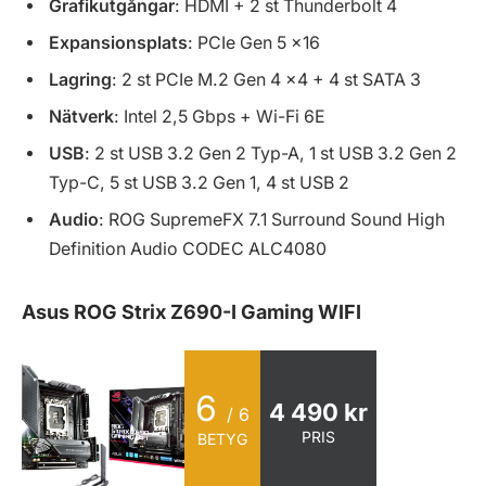
Grafikutgångar
: HDMI + 2 st Thunderbolt 4
Expansionsplats
: PCIe Gen 5 x16
Lagring
: 2 st PCIe M.2 Gen 4 x4 + 4 st SATA 3
Nätverk
: Intel 2,5 Gbps + Wi-Fi 6E
USB
: 2 st USB 3.2 Gen 2 Typ-A, 1 st USB 3.2 Gen 2
Typ-C, 5 st USB 3.2 Gen 1, 4 st USB 2
Audio
: ROG SupremeFX 7.1 Surround Sound High
Definition Audio CODEC ALC4080
Asus ROG Strix Z690-I Gaming WIFI
6
4 490 kr
/ 6
PRIS
BETYG