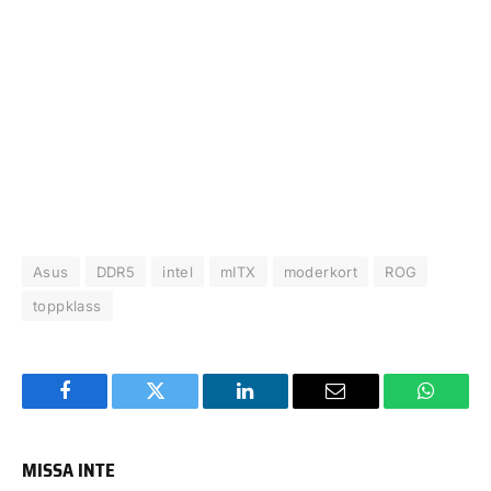
Asus
DDR5
intel
mITX
moderkort
ROG
toppklass
Facebook
Twitter
LinkedIn
Email
WhatsA
MISSA INTE