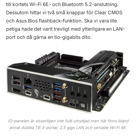
till kortets Wi-Fi 6E- och Bluetooth 5.2-anslutning.
Dessutom hittar vi två små knappar för Clear CMOS
och Asus Bios flashback-funktion. Ska vi vara lite
petiga hade det varit trevligt med ytterligare en LAN-
port och då gärna en tio-gigabits dito.
IO-panelen är visserligen inte fullt utnyttjad men här finns bland
annat dubbla TB 4-portar, 2,5 gigs LAN och senaste Wi-Fi 6E.