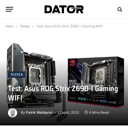
Hem
»
Tester
»
Test: Asus ROG Strix Z690-I Gaming WIFI
TESTER
Test: Asus ROG Strix Z690-I Gaming
WIFI
By
Patrik Wahlqvist
21 april, 2022
6 Mins Read