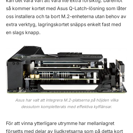
kan det vara värt att vara lite extra försiktig. Däremot
så kommer kortet med Asus Q-Latch-lösning som låter
oss installera och ta bort M.2-enheterna utan behov av
extra verktyg, lagringskortet snäpps enkelt fast med
en slags knapp.
Asus har valt att integrera M.2-platserna på höjden vilka
dessutom kompletterats med effektiva kylflänsar.
För att vinna ytterligare utrymme har mellanlagret
försetts med delar av ljudkretsarna som på detta kort