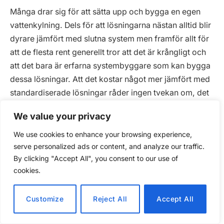
Många drar sig för att sätta upp och bygga en egen
vattenkylning. Dels för att lösningarna nästan alltid blir
dyrare jämfört med slutna system men framför allt för
att de flesta rent generellt tror att det är krångligt och
att det bara är erfarna systembyggare som kan bygga
dessa lösningar. Att det kostar något mer jämfört med
standardiserade lösningar råder ingen tvekan om, det
följer samma princip som allt vi köper: en
We value your privacy
massproducerad lösning oavsett produkt kommer
alltid att vara markant billigare jämfört med en
We use cookies to enhance your browsing experience,
specialdesignad/unik dito.
serve personalized ads or content, and analyze our traffic.
By clicking "Accept All", you consent to our use of
cookies.
Men när det kommer till oron kring att det ska vara
krångligt, så hoppas vi med denna guide visa att så
Customize
Reject All
Accept All
inte alls är fallet och att i princip vem som helst kan
planera och sätta upp en egen sluten vattenkylning.