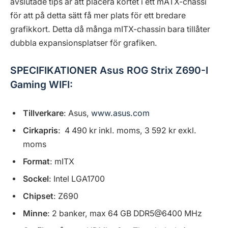
avslutade tips är att placera kortet i ett mATX-chassi
för att på detta sätt få mer plats för ett bredare
grafikkort. Detta då många mITX-chassin bara tillåter
dubbla expansionsplatser för grafiken.
SPECIFIKATIONER Asus ROG Strix Z690-I
Gaming WIFI:
Tillverkare
: Asus,
www.asus.com
Cirkapris
: 4 490 kr inkl. moms, 3 592 kr exkl.
moms
Format
: mITX
Sockel
: Intel LGA1700
Chipset
: Z690
Minne
: 2 banker, max 64 GB DDR5@6400 MHz