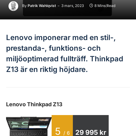
By
Patrik Wahlqvist
3 mars, 2023
8 Mins Read
Lenovo imponerar med en stil-,
prestanda-, funktions- och
miljöoptimerad fullträff. Thinkpad
Z13 är en riktig höjdare.
Lenovo Thinkpad Z13
5
29 995 kr
/ 6