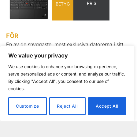
PRIS
BETYG
FÖR
En av de snyggaste, mest exklusiva datorerna i sitt
format, hög till mycket hög prestanda, underbar
We value your privacy
skärm, smart batteri och fläkthantering, finns med
We use cookies to enhance your browsing experience,
integrerat SIM-kort, bra kamera och ljud samt
serve personalized ads or content, and analyze our traffic.
imponerade mikrofonlösning, smart lösning med
By clicking "Accept All", you consent to our use of
ökade funktioner för TrackPoint, hög säkerhet.
cookies.
EMOT
Bara två portar och inga av dessa är Thunderbolt 4
Customize
Reject All
Accept All
(detta är anledningen till att vi inte ger betyget 6), vi
hade gärna sett 5G och helst eSIM.
REKOMMENDERAS TILL