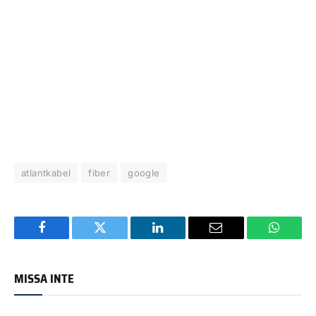
atlantkabel
fiber
google
Facebook
Twitter
LinkedIn
Email
WhatsA
MISSA INTE