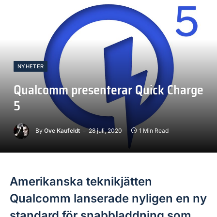
NYHETER
Qualcomm presenterar Quick Charge
5
By
Ove Kaufeldt
28 juli, 2020
1 Min Read
Amerikanska teknikjätten
Qualcomm lanserade nyligen en ny
standard för snabbladdning som