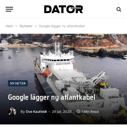
Hem
»
Nyheter
»
Google lägger ny atlantkabel
NYHETER
Google lägger ny atlantkabel
By
Ove Kaufeldt
29 juli, 2020
1 Min Read