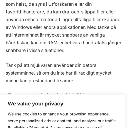
som helst, de syns i Utforskaren eller din
favoritfilhanterare, du kan dra-och-släppa filer eller
använda enheterna för att lagra tillfälliga filer skapade
av Windows eller andra applikationer. Med tanke på
att internminnet är mycket snabbare än vanliga
hårddiskar, kan din RAM-enhet vara hundratals gånger
snabbare i vissa situationer.
Tänk på att mjukvaran använder din dators
systemminne, så om du inte har tillräckligt mycket
minne kan prestandan bli sämre.
Värt att veta om Softperfect RAM Disk:
Licens:
Utvärderingsversion
We value your privacy
Systemkrav:
Windows 10 / Windows 7 (32 bit) /
We use cookies to enhance your browsing experience,
Windows 7 (64 bit) / Windows 8 / Windows Server /
serve personalized ads or content, and analyze our traffic.
Windows Vista (32 bit) / Windows Vista (64 bit)
By clicking "Accept All", you consent to our use of