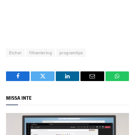
Etcher
filhantering
programtips
Facebook
Twitter
LinkedIn
Email
WhatsA
MISSA INTE