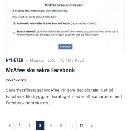
NYHETER
14 januari, 2010
1 Min Read
McAfee ska säkra Facebook
redaktionen
Säkerhetsföretaget McAfee vill göra det digitala livet på
Facebook lite tryggare. Företaget inleder ett samarbete med
Facebook som ska ge…
Previous
Next
…
1
2
3
4
5
17