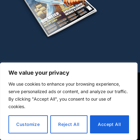
We value your privacy
We use cookies to enhance your browsing experience,
OM COOKIES
HANTERING AV PERSONUPPGIFTER
serve personalized ads or content, and analyze our traffic.
By clicking "Accept All", you consent to our use of
KÖPVILLKOR WWW.DATORMAGAZIN.SE
cookies.
© 2026 Datormagazin/Omsoc Publishing AB, org-nr: 559034-
9014 – Ansvarig utgivare: Anders Öhman
Customize
Reject All
Accept All