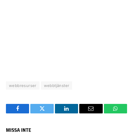
webbresurser
webbtjänster
Facebook
Twitter
LinkedIn
Email
WhatsA
MISSA INTE