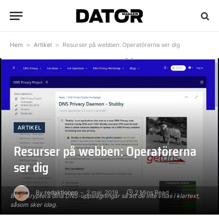
Hem
»
Artikel
»
Resurser på webben: Operatörerna ser dig
ARTIKEL
Resurser på webben: Operatörerna
ser dig
By
redaktionen
2 maj, 2019
2 Mins Read
Börja kryptera dina DNS-uppslagningar så att de inte visas i klartext,
såsom sker idag.