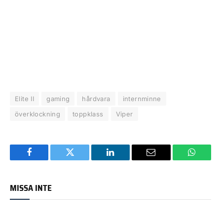
Elite II
gaming
hårdvara
internminne
överklockning
toppklass
Viper
Facebook
Twitter
LinkedIn
Email
WhatsA
MISSA INTE