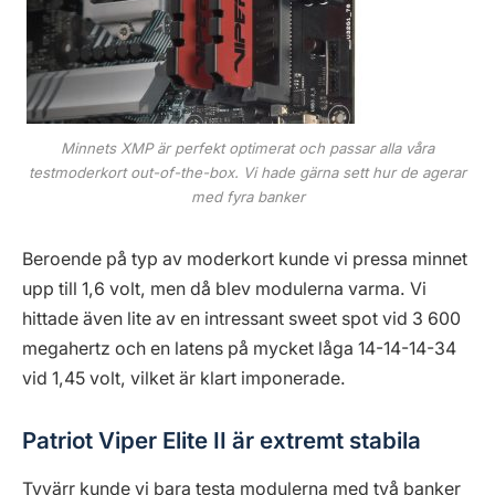
Minnets XMP är perfekt optimerat och passar alla våra
testmoderkort out-of-the-box. Vi hade gärna sett hur de agerar
med fyra banker
Beroende på typ av moderkort kunde vi pressa minnet
upp till 1,6 volt, men då blev modulerna varma. Vi
hittade även lite av en intressant sweet spot vid 3 600
megahertz och en latens på mycket låga 14-14-14-34
vid 1,45 volt, vilket är klart imponerade.
Patriot Viper Elite II är extremt stabila
Tyvärr kunde vi bara testa modulerna med två banker