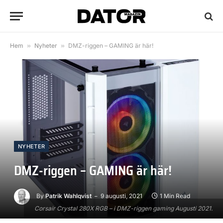
Hem
»
Nyheter
»
DMZ-riggen – GAMING är här!
NYHETER
DMZ-riggen – GAMING är här!
By
Patrik Wahlqvist
9 augusti, 2021
1 Min Read
Corsair Crystal 280X RGB – i DMZ-riggen gaming Augusti 2021.