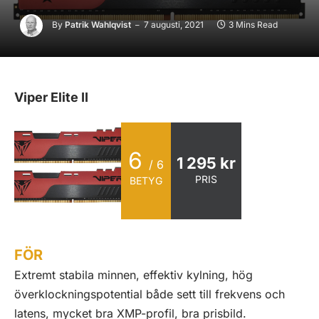
By
Patrik Wahlqvist
7 augusti, 2021
3 Mins Read
Viper Elite II
6
1 295 kr
/ 6
PRIS
BETYG
FÖR
Extremt stabila minnen, effektiv kylning, hög
överklockningspotential både sett till frekvens och
latens, mycket bra XMP-profil, bra prisbild.