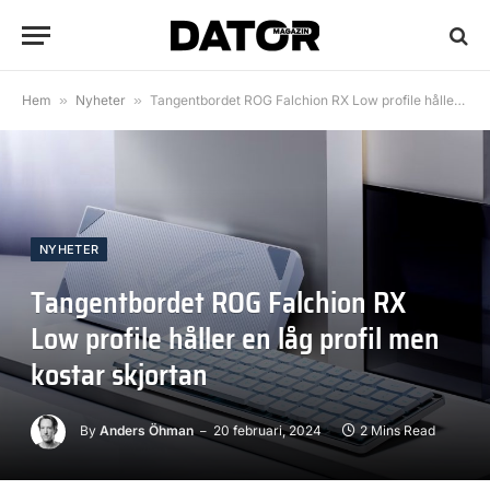
Hem
»
Nyheter
»
Tangentbordet ROG Falchion RX Low profile håller en låg profil men kostar skjortan
NYHETER
Tangentbordet ROG Falchion RX
Low profile håller en låg profil men
kostar skjortan
By
Anders Öhman
20 februari, 2024
2 Mins Read