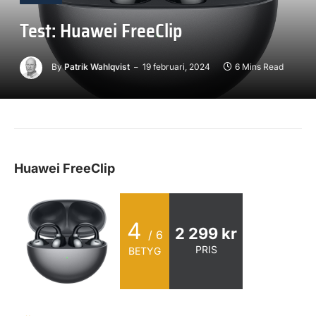
Test: Huawei FreeClip
By
Patrik Wahlqvist
19 februari, 2024
6 Mins Read
Huawei FreeClip
4
2 299 kr
/ 6
PRIS
BETYG