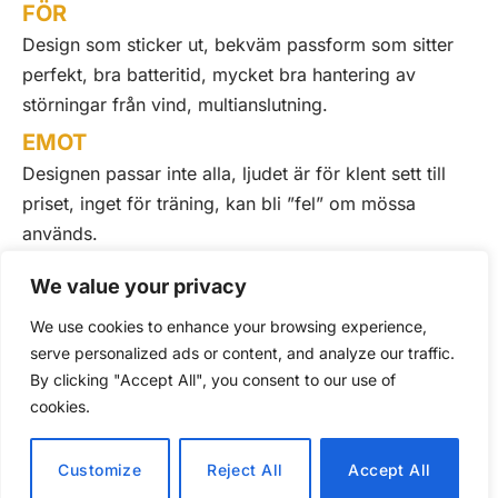
FÖR
Design som sticker ut, bekväm passform som sitter
perfekt, bra batteritid, mycket bra hantering av
störningar från vind, multianslutning.
EMOT
Designen passar inte alla, ljudet är för klent sett till
priset, inget för träning, kan bli ”fel” om mössa
används.
REKOMMENDERAS TILL
We value your privacy
Huawei FreeClips är en smidig modell som kanske
We use cookies to enhance your browsing experience,
främst passar dig som vill sticka ut och använda
serve personalized ads or content, and analyze our traffic.
lurarna som en funktionell modeattiralj.
By clicking "Accept All", you consent to our use of
cookies.
Customize
Reject All
Accept All