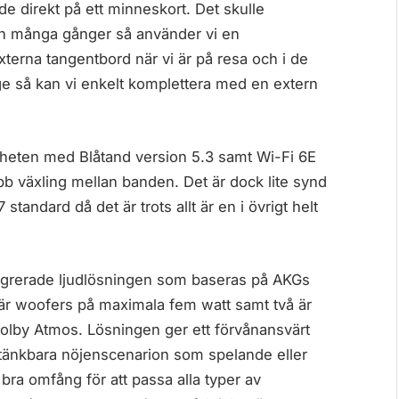
nde direkt på ett minneskort. Det skulle
 men många gånger så använder vi en
terna tangentbord när vi är på resa och i de
äge så kan vi enkelt komplettera med en extern
 enheten med Blåtand version 5.3 samt Wi-Fi 6E
bb växling mellan banden. Det är dock lite synd
tandard då det är trots allt är en i övrigt helt
ntegrerade ljudlösningen som baseras på AKGs
å är woofers på maximala fem watt samt två är
Dolby Atmos. Lösningen ger ett förvånansvärt
a tänkbara nöjenscenarion som spelande eller
t bra omfång för att passa alla typer av