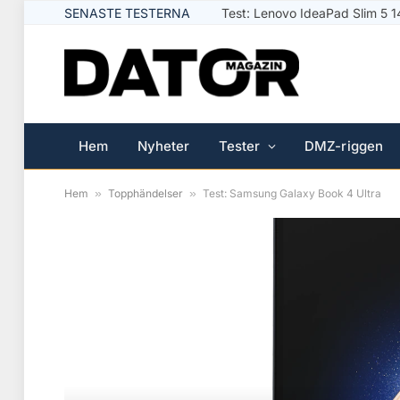
SENASTE TESTERNA
Test: Logitech Signature Slim 
Hem
Nyheter
Tester
DMZ-riggen
Hem
»
Topphändelser
»
Test: Samsung Galaxy Book 4 Ultra