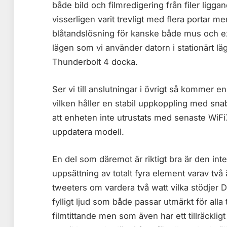
både bild och filmredigering från filer ligga
visserligen varit trevligt med flera portar
blåtandslösning för kanske både mus och ex
lägen som vi använder datorn i stationärt l
Thunderbolt 4 docka.
Ser vi till anslutningar i övrigt så kommer
vilken håller en stabil uppkoppling med sna
att enheten inte utrustats med senaste WiFi7 s
uppdatera modell.
En del som däremot är riktigt bra är den i
uppsättning av totalt fyra element varav tv
tweeters om vardera två watt vilka stödjer 
fylligt ljud som både passar utmärkt för all
filmtittande men som även har ett tillräcklig