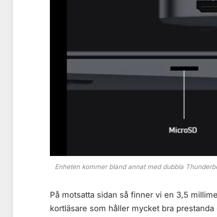
Enheten kommer bland annat med dubbla Thunderbolt
På motsatta sidan så finner vi en 3,5 mill
kortläsare som håller mycket bra prestanda