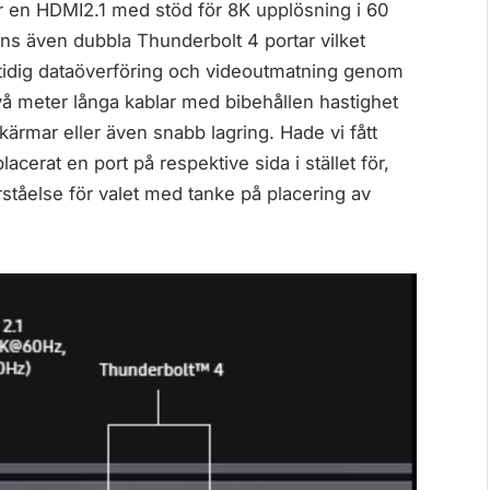
här en HDMI2.1 med stöd för 8K upplösning i 60
inns även dubbla Thunderbolt 4 portar vilket
mtidig dataöverföring och videoutmatning genom
två meter långa kablar med bibehållen hastighet
skärmar eller även snabb lagring. Hade vi fått
cerat en port på respektive sida i stället för,
ståelse för valet med tanke på placering av