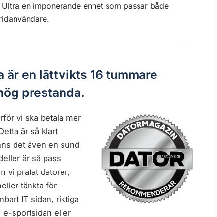
4 Ultra en imponerande enhet som passar både
ridanvändare.
 är en lättvikts 16 tummare
hög prestanda.
arför vi ska betala mer
Detta är så klart
nns det även en sund
deller är så pass
vi pratat datorer,
eller tänkta för
bart IT sidan, riktiga
e-sportsidan eller