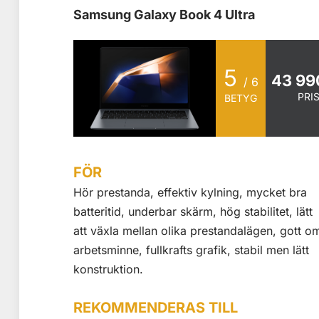
Samsung Galaxy Book 4 Ultra
5
43 99
/ 6
PRI
BETYG
FÖR
Hör prestanda, effektiv kylning, mycket bra
batteritid, underbar skärm, hög stabilitet, lätt
att växla mellan olika prestandalägen, gott o
arbetsminne, fullkrafts grafik, stabil men lätt
konstruktion.
REKOMMENDERAS TILL