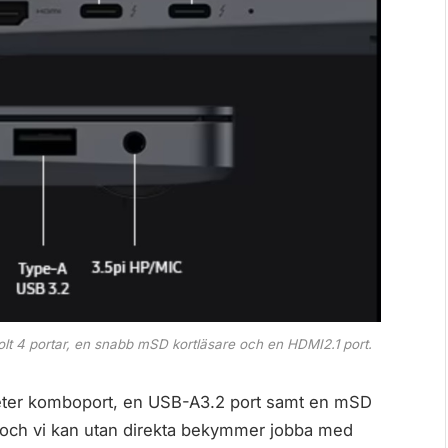
 4 portar, en snabb mSD kortläsare och en HDMI2.1 port.
imeter komboport, en USB-A3.2 port samt en mSD
 och vi kan utan direkta bekymmer jobba med