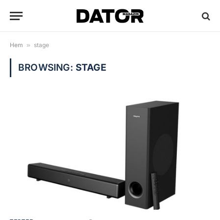
Hem
»
stage
BROWSING:
STAGE