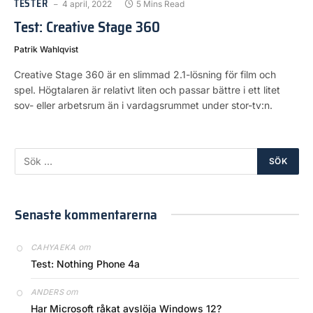
TESTER
4 april, 2022
5 Mins Read
Test: Creative Stage 360
Patrik Wahlqvist
Creative Stage 360 är en slimmad 2.1-lösning för film och
spel. Högtalaren är relativt liten och passar bättre i ett litet
sov- eller arbetsrum än i vardagsrummet under stor-tv:n.
Senaste kommentarerna
om
CAHYAEKA
Test: Nothing Phone 4a
om
ANDERS
Har Microsoft råkat avslöja Windows 12?