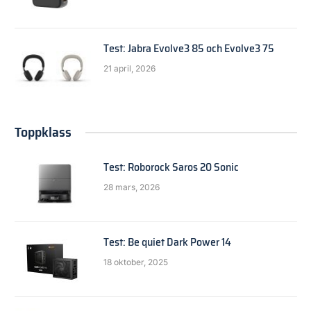
Test: Jabra Evolve3 85 och Evolve3 75
21 april, 2026
Toppklass
Test: Roborock Saros 20 Sonic
28 mars, 2026
Test: Be quiet Dark Power 14
18 oktober, 2025