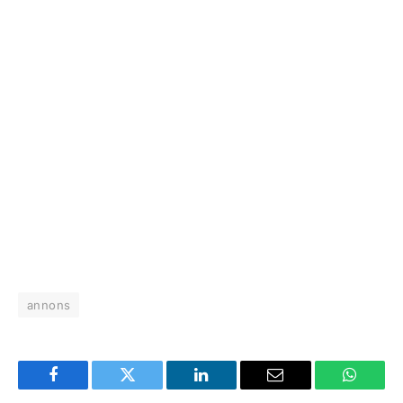
annons
Facebook
Twitter
LinkedIn
Email
WhatsA