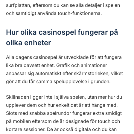
surfplattan, eftersom du kan se alla detaljer i spelen
och samtidigt använda touch-funktionerna.
Hur olika casinospel fungerar på
olika enheter
Alla dagens casinospel är utvecklade för att fungera
lika bra oavsett enhet. Grafik och animationer
anpassar sig automatiskt efter skärmstorleken, vilket
gör att du får samma spelupplevelse i grunden.
Skillnaden ligger inte i själva spelen, utan mer hur du
upplever dem och hur enkelt det är att hänga med.
Slots med snabba spelrundor fungerar extra smidigt
på mobilen eftersom de är designade för touch och
kortare sessioner. De är också digitala och du kan