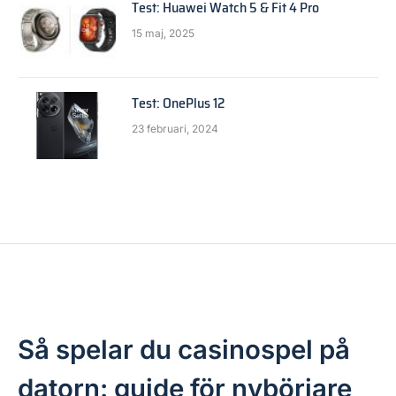
Test: Huawei Watch 5 & Fit 4 Pro
15 maj, 2025
Test: OnePlus 12
23 februari, 2024
ANNONS
Så spelar du casinospel på datorn:
guide för nybörjare
By
Extern skribent
8 april, 2026
5 Mins Read
Så spelar du casinospel på
datorn: guide för nybörjare