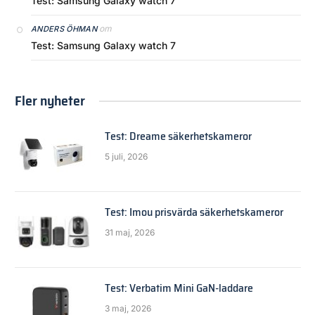
Test: Samsung Galaxy watch 7
om
ANDERS ÖHMAN
Test: Samsung Galaxy watch 7
Fler nyheter
Test: Dreame säkerhetskameror
5 juli, 2026
Test: Imou prisvärda säkerhetskameror
31 maj, 2026
Test: Verbatim Mini GaN-laddare
3 maj, 2026