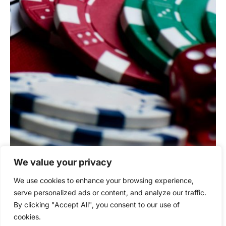
We value your privacy
We use cookies to enhance your browsing experience,
serve personalized ads or content, and analyze our traffic.
By clicking "Accept All", you consent to our use of
texten nedan är en annons
cookies.